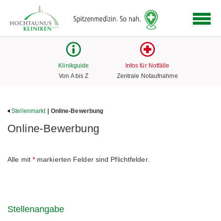
Logo
der
Hochtaunus
Kliniken
mit
Klinikguide
Infos für Notfälle
Link
Von A bis Z
Zentrale Notaufnahme
zur
Startseite
Stellenmarkt
| Online-Bewerbung
Online-Bewerbung
Alle mit
*
markierten Felder sind Pflichtfelder.
Stellenangabe