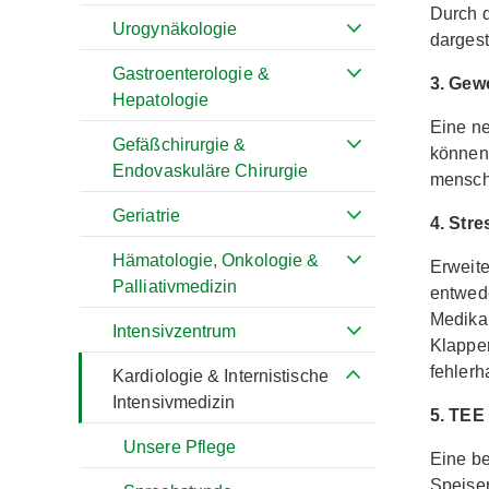
Durch d
Urogynäkologie
dargest
Gastroenterologie &
3. Gew
Hepatologie
Eine ne
Gefäßchirurgie &
können
Endovaskuläre Chirurgie
mensch
Geriatrie
4. Str
Hämatologie, Onkologie &
Erweite
Palliativmedizin
entwede
Medika
Intensivzentrum
Klappe
fehlerha
Kardiologie & Internistische
Intensivmedizin
5. TEE
Unsere Pflege
Eine be
Speiser