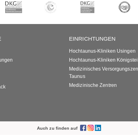
E
EINRICHTUNGEN
Hochtaunus-Kliniken Usingen
tungen
Hochtaunus-Kliniken Königste
Medizinisches Versorgungsze
Taunus
Medizinische Zentren
ack
Auch zu finden auf