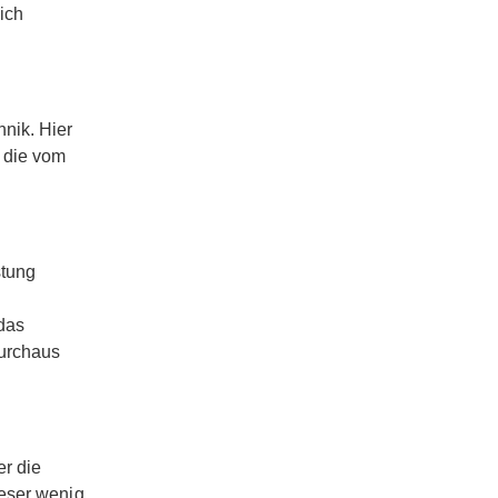
ich
nik. Hier
 die vom
stung
das
durchaus
r die
eser wenig