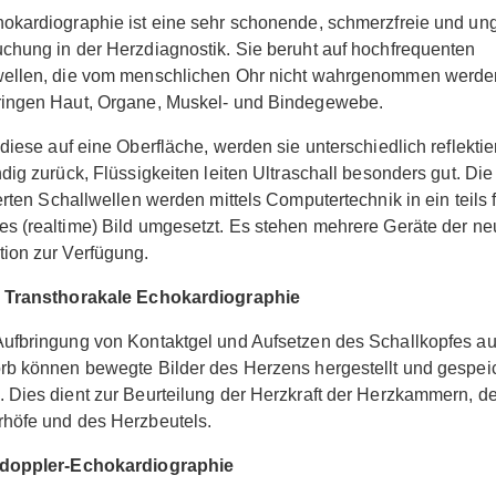
okardiographie ist eine sehr schonende, schmerzfreie und ung
chung in der Herzdiagnostik. Sie beruht auf hochfrequenten
wellen, die vom menschlichen Ohr nicht wahrgenommen werde
ringen Haut, Organe, Muskel- und Bindegewebe.
 diese auf eine Oberfläche, werden sie unterschiedlich reflektiert
ndig zurück, Flüssigkeiten leiten Ultraschall besonders gut. Die
ierten Schallwellen werden mittels Computertechnik in ein teils 
s (realtime) Bild umgesetzt. Es stehen mehrere Geräte der ne
ion zur Verfügung.
: Transthorakale Echokardiographie
ufbringung von Kontaktgel und Aufsetzen des Schallkopfes au
rb können bewegte Bilder des Herzens hergestellt und gespei
 Dies dient zur Beurteilung der Herzkraft der Herzkammern, de
höfe und des Herzbeutels.
bdoppler-Echokardiographie