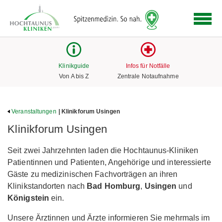
Logo
der
Hochtaunus
Kliniken
mit
Klinikguide
Infos für Notfälle
Link
Von A bis Z
Zentrale Notaufnahme
zur
Startseite
Veranstaltungen
| Klinikforum Usingen
Klinikforum Usingen
Seit zwei Jahrzehnten laden die Hochtaunus-Kliniken
Patientinnen und Patienten, Angehörige und interessierte
Gäste zu medizinischen Fachvorträgen an ihren
Klinikstandorten nach
Bad Homburg
,
Usingen
und
Königstein
ein.
Unsere Ärztinnen und Ärzte informieren Sie mehrmals im