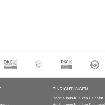
E
EINRICHTUNGEN
Hochtaunus-Kliniken Usingen
tungen
Hochtaunus-Kliniken Königste