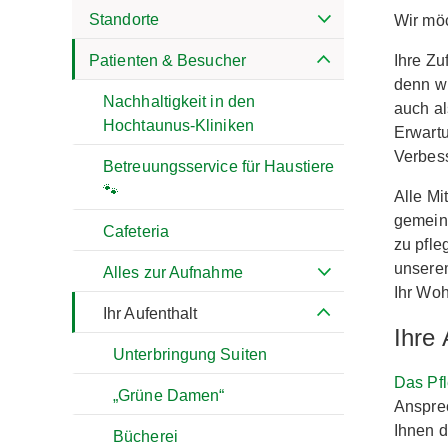
Standorte
Wir mö
Ihre Zu
Patienten & Besucher
denn wi
Nachhaltigkeit in den
auch al
Hochtaunus-Kliniken
Erwartu
Verbes
Betreuungsservice für Haustiere
🐾
Alle Mi
gemeins
Cafeteria
zu pfle
unsere
Alles zur Aufnahme
Ihr Wo
Ihr Aufenthalt
Ihre
Unterbringung Suiten
Das Pf
„Grüne Damen“
Ansprec
Ihnen d
Bücherei