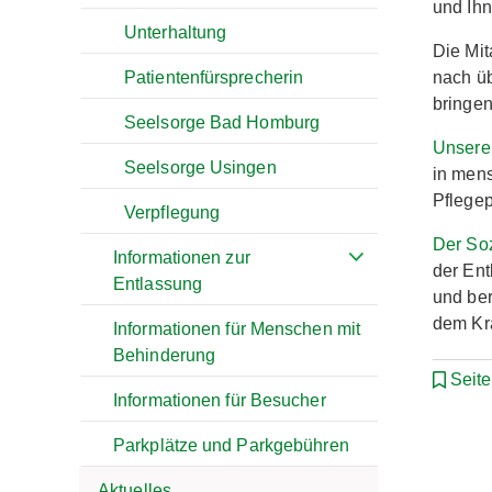
und Ih
Unterhaltung
Die Mi
Patientenfürsprecherin
nach üb
bringen
Seelsorge Bad Homburg
Unsere
Seelsorge Usingen
in mens
Pflegep
Verpflegung
Der Soz
Informationen zur
der Ent
Entlassung
und ber
dem Kr
Informationen für Menschen mit
Behinderung
Seit
Informationen für Besucher
Parkplätze und Parkgebühren
Aktuelles