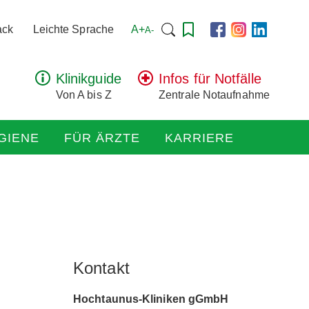
Suchen
A+
ack
Leichte Sprache
A-
nach:
Klinikguide
Infos für Notfälle
Von A bis Z
Zentrale Notaufnahme
GIENE
FÜR ÄRZTE
KARRIERE
Kontakt
Hochtaunus-Kliniken gGmbH