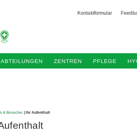
Logo
Kontaktformular
Feedb
der
Hochtaunus
Kliniken
mit
Link
zur
HABTEILUNGEN
ZENTREN
PFLEGE
HY
Startseite
en & Besucher
| Ihr Aufenthalt
 Aufenthalt