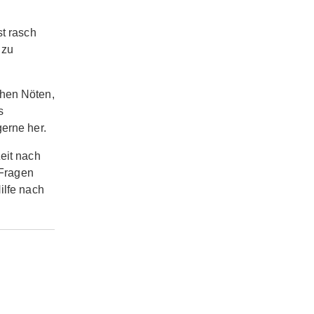
st rasch
 zu
chen Nöten,
s
erne her.
eit nach
 Fragen
ilfe nach