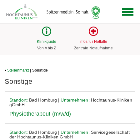
Logo
der
Hochtaunus
Kliniken
mit
Klinikguide
Infos für Notfälle
Link
Von A bis Z
Zentrale Notaufnahme
zur
Startseite
Stellenmarkt
| Sonstige
Sonstige
Standort:
Bad Homburg |
Unternehmen:
Hochtaunus-Kliniken
gGmbH
Physiotherapeut (m/w/d)
Standort:
Bad Homburg |
Unternehmen:
Servicegesellschaft
der Hochtaunus-Kliniken GmbH