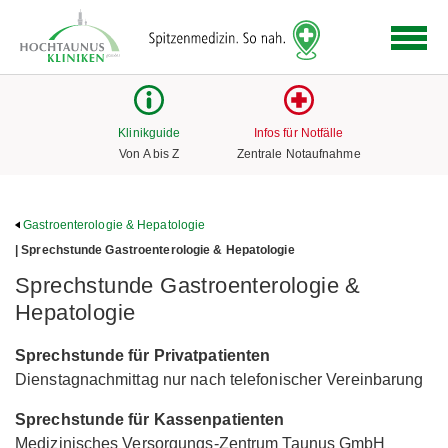
Logo
der
Hochtaunus
Kliniken
mit
Klinikguide
Infos für Notfälle
Link
Von A bis Z
Zentrale Notaufnahme
zur
Startseite
Gastroenterologie & Hepatologie
| Sprechstunde Gastroenterologie & Hepatologie
Sprechstunde Gastroenterologie &
Hepatologie
Sprechstunde für Privatpatienten
Dienstagnachmittag nur nach telefonischer Vereinbarung
Sprechstunde für Kassenpatienten
Medizinisches Versorgungs-Zentrum Taunus GmbH