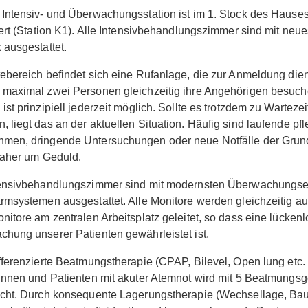
Intensiv- und Überwachungsstation ist im 1. Stock des Hause
iert (Station K1). Alle Intensivbehandlungszimmer sind mit neue
 ausgestattet.
ebereich befindet sich eine Rufanlage, die zur Anmeldung dien
maximal zwei Personen gleichzeitig ihre Angehörigen besuch
ist prinzipiell jederzeit möglich. Sollte es trotzdem zu Warteze
 liegt das an der aktuellen Situation. Häufig sind laufende pf
men, dringende Untersuchungen oder neue Notfälle der Grund
daher um Geduld.
tensivbehandlungszimmer sind mit modernsten Überwachungse
rmsystemen ausgestattet. Alle Monitore werden gleichzeitig au
nitore am zentralen Arbeitsplatz geleitet, so dass eine lücken
hung unserer Patienten gewährleistet ist.
fferenzierte Beatmungstherapie (CPAP, Bilevel, Open lung etc. )
innen und Patienten mit akuter Atemnot wird mit 5 Beatmungsg
icht. Durch konsequente Lagerungstherapie (Wechsellage, Ba