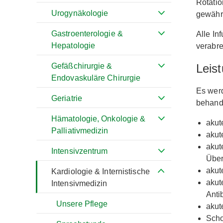
Rotatio
Urogynäkologie
gewährl
Gastroenterologie &
Alle I
Hepatologie
verabre
Gefäßchirurgie &
Leis
Endovaskuläre Chirurgie
Es werd
Geriatrie
behande
Hämatologie, Onkologie &
akut
Palliativmedizin
akut
akut
Intensivzentrum
Über
akut
Kardiologie & Internistische
akut
Intensivmedizin
Anti
Unsere Pflege
akut
Scho