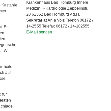
Krankenhaus Bad Homburg Innere
s Kastanie
Medizin I - Kardiologie Zeppelinstr.
ster
20 61352 Bad Homburg v.d.H.
Sekretariat
Anja Volz Telefon 06172 /
14-2555 Telefax 06172 / 14-102555
t. Es
E-Mail senden
en.
iten
legerische
. Wir
inheiten
ch auf
lose
 für
eräten
uchlage,