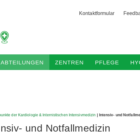
Logo
Kontaktformular
Feedb
der
Hochtaunus
Kliniken
mit
Link
zur
HABTEILUNGEN
ZENTREN
PFLEGE
HY
Startseite
nkte der Kardiologie & Internistischen Intensivmedizin
| Intensiv- und Notfallm
ensiv- und Notfallmedizin