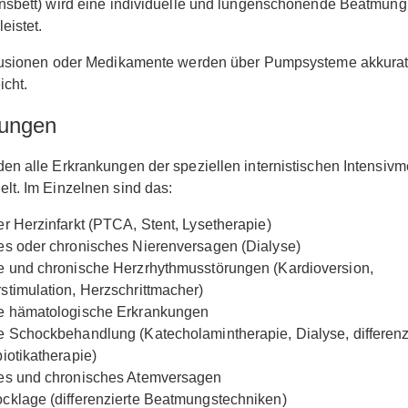
nsbett) wird eine individuelle und lungenschonende Beatmung
eistet.
nfusionen oder Medikamente werden über Pumpsysteme akkura
icht.
tungen
en alle Erkrankungen der speziellen internistischen Intensivm
lt. Im Einzelnen sind das:
er Herzinfarkt (PTCA, Stent, Lysetherapie)
es oder chronisches Nierenversagen (Dialyse)
e und chronische Herzrhythmusstörungen (Kardioversion,
stimulation, Herzschrittmacher)
e hämatologische Erkrankungen
e Schockbehandlung (Katecholamintherapie, Dialyse, differenz
biotikatherapie)
es und chronisches Atemversagen
cklage (differenzierte Beatmungstechniken)