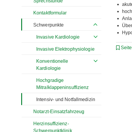
Sprechstunde
akut
hoch
Kontaktformular
Anla
Schwerpunkte
Über
Hypo
Invasive Kardiologie
Seit
Invasive Elektrophysiologie
Konventionelle
Kardiologie
Hochgradige
Mitralklappeninsuffizienz
Intensiv- und Notfallmedizin
Notarzt-Einsatzfahrzeug
Herzinsuffizienz-
Schwerpunktklinik