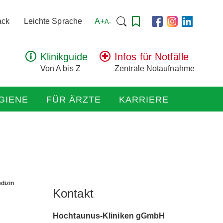
Suchen
A+
ack
Leichte Sprache
A-
nach:
Klinikguide
Infos für Notfälle
Von A bis Z
Zentrale Notaufnahme
GIENE
FÜR ÄRZTE
KARRIERE
edizin
Kontakt
Hochtaunus-Kliniken gGmbH