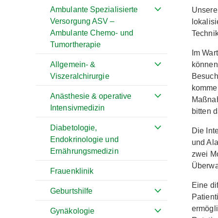
Ambulante Spezialisierte
Unsere 
Versorgung ASV –
lokalis
Ambulante Chemo- und
Technik
Tumortherapie
Im Wart
können 
Allgemein- &
Besuch 
Viszeralchirurgie
kommen,
Anästhesie & operative
Maßnah
Intensivmedizin
bitten 
Diabetologie,
Die In
Endokrinologie und
und Ala
Ernährungsmedizin
zwei Mo
Überwac
Frauenklinik
Eine di
Geburtshilfe
Patient
ermögl
Gynäkologie