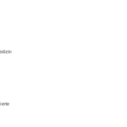
t
edizin
ierte