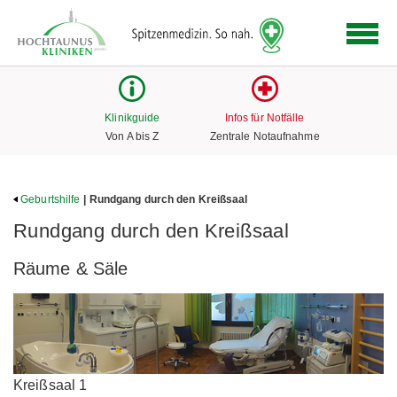
Logo
der
Hochtaunus
Kliniken
mit
Klinikguide
Infos für Notfälle
Link
Von A bis Z
Zentrale Notaufnahme
zur
Startseite
Geburtshilfe
| Rundgang durch den Kreißsaal
Rundgang durch den Kreißsaal
Räume & Säle
Kreißsaal 1