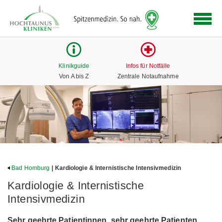
Logo
der
Hochtaunus
Kliniken
mit
Klinikguide
Infos für Notfälle
Link
Von A bis Z
Zentrale Notaufnahme
zur
Startseite
Bad Homburg
| Kardiologie & Internistische Intensivmedizin
Kardiologie & Internistische
Intensivmedizin
Sehr geehrte Patientinnen, sehr geehrte Patienten,