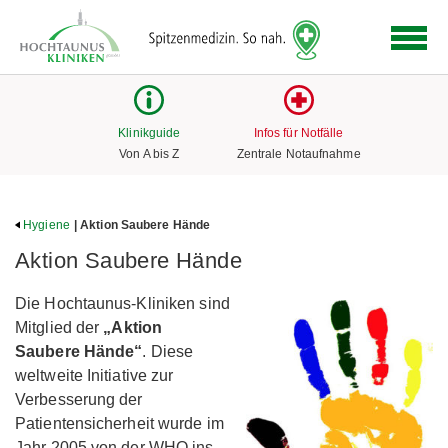
Logo
der
Hochtaunus
Kliniken
mit
Klinikguide
Infos für Notfälle
Link
Von A bis Z
Zentrale Notaufnahme
zur
Startseite
Hygiene
| Aktion Saubere Hände
Aktion Saubere Hände
Die Hochtaunus-Kliniken sind
Mitglied der
„Aktion
Saubere Hände“
. Diese
weltweite Initiative zur
Verbesserung der
Patientensicherheit wurde im
Jahr 2005 von der WHO ins