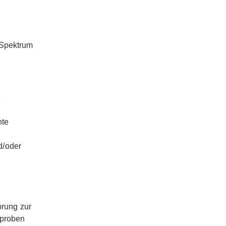
 Spektrum
e
nte
d/oder
rung zur
eproben