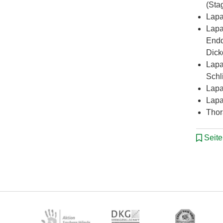
(Sta
Lapa
Lapa
Endd
Dick
Lapa
Schl
Lapa
Lapa
Thor
Seit