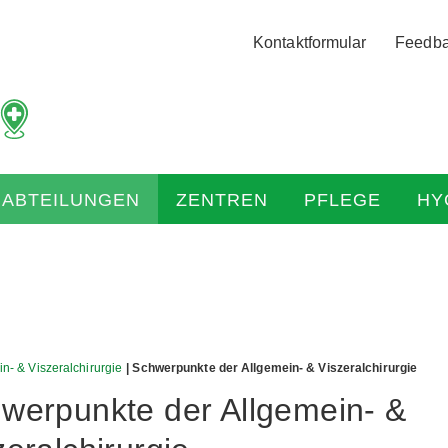
Logo
Kontaktformular
Feedb
der
Hochtaunus
Kliniken
mit
Link
zur
HABTEILUNGEN
ZENTREN
PFLEGE
HY
Startseite
n- & Viszeralchirurgie
| Schwerpunkte der Allgemein- & Viszeralchirurgie
werpunkte der Allgemein- &