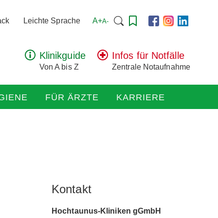
Suchen
A+
ack
Leichte Sprache
A-
nach:
Klinikguide
Infos für Notfälle
Von A bis Z
Zentrale Notaufnahme
GIENE
FÜR ÄRZTE
KARRIERE
Kontakt
Hochtaunus-Kliniken gGmbH