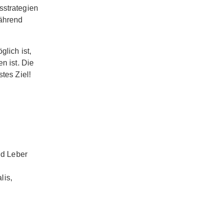
sstrategien
während
glich ist,
n ist. Die
tes Ziel!
nd Leber
lis,