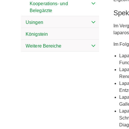
Kooperations- und
Belegärzte
Spek
Usingen
Im Verg
laparos
Königstein
Im Folg
Weitere Bereiche
Lapa
Fund
Lapa
Rend
Lapa
Entz
Lapa
Gall
Lapa
Schm
Diag