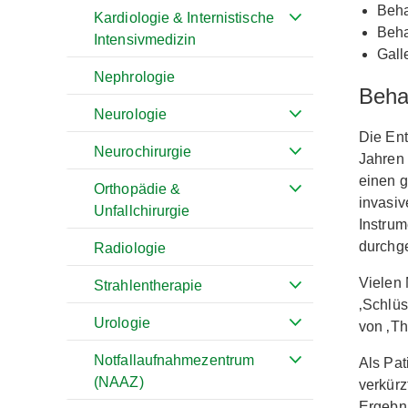
Beha
Kardiologie & Internistische
Beha
Intensivmedizin
Gall
Nephrologie
Beha
Neurologie
Die Ent
Neurochirurgie
Jahren 
einen g
Orthopädie &
invasiv
Unfallchirurgie
Instru
durchge
Radiologie
Vielen 
Strahlentherapie
‚Schlüs
Urologie
von ‚Th
Notfallaufnahmezentrum
Als Pat
(NAAZ)
verkürz
Ergebni