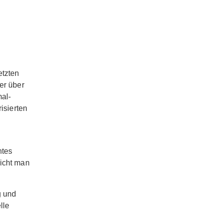
etzten
er über
al-
isierten
ntes
richt man
g und
lle