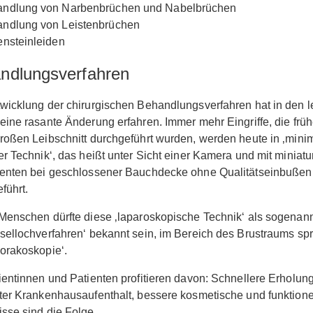
ndlung von Narbenbrüchen und Nabelbrüchen
ndlung von Leistenbrüchen
ensteinleiden
ndlungsverfahren
wicklung der chirurgischen Behandlungsverfahren hat in den l
eine rasante Änderung erfahren. Immer mehr Eingriffe, die früh
roßen Leibschnitt durchgeführt wurden, werden heute in ‚minim
er Technik‘, das heißt unter Sicht einer Kamera und mit miniatur
menten bei geschlossener Bauchdecke ohne Qualitätseinbußen
führt.
Menschen dürfte diese ‚laparoskopische Technik‘ als sogenan
sellochverfahren‘ bekannt sein, im Bereich des Brustraums sp
orakoskopie‘.
ientinnen und Patienten profitieren davon: Schnellere Erholun
ter Krankenhausaufenthalt, bessere kosmetische und funktione
sse sind die Folge.