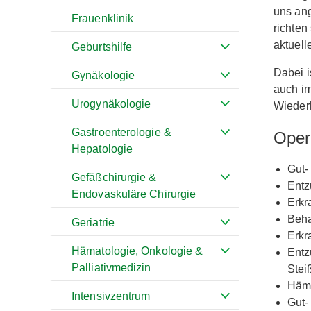
uns ang
Frauenklinik
richten
aktuell
Geburtshilfe
Dabei i
Gynäkologie
auch im
Urogynäkologie
Wiederh
Gastroenterologie &
Oper
Hepatologie
Gut-
Gefäßchirurgie &
Entz
Endovaskuläre Chirurgie
Erkr
Beha
Geriatrie
Erkr
Hämatologie, Onkologie &
Entz
Palliativmedizin
Steiß
Hämo
Intensivzentrum
Gut-