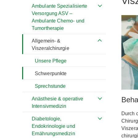
Vis
Ambulante Spezialisierte
Versorgung ASV –
Ambulante Chemo- und
Tumortherapie
Allgemein- &
Viszeralchirurgie
Unsere Pflege
Schwerpunkte
Sprechstunde
Beha
Anästhesie & operative
Intensivmedizin
Durch c
Diabetologie,
Chirurg
Endokrinologie und
Viszera
Ernährungsmedizin
chirurg