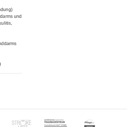
ndung)
kdarms und
litis,
Enddarms
)