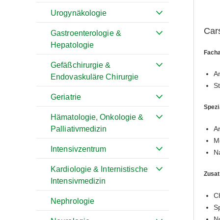
Urogynäkologie
Car
Gastroenterologie &
Hepatologie
Facha
Gefäßchirurgie &
A
Endovaskuläre Chirurgie
S
Geriatrie
Spezi
Hämatologie, Onkologie &
Palliativmedizin
A
M
Intensivzentrum
N
Kardiologie & Internistische
Zusa
Intensivmedizin
C
Nephrologie
S
No