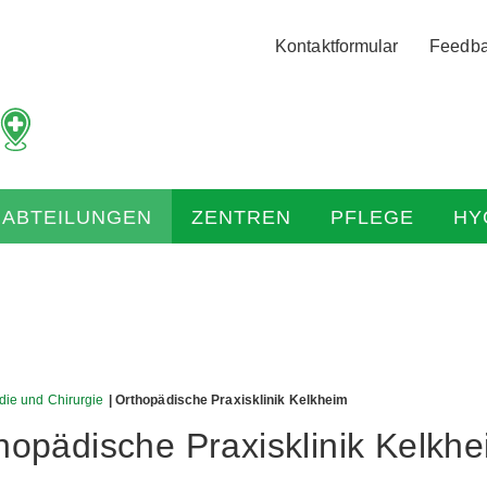
Logo
Kontaktformular
Feedb
der
Hochtaunus
Kliniken
mit
Link
zur
HABTEILUNGEN
ZENTREN
PFLEGE
HY
Startseite
die und Chirurgie
| Orthopädische Praxisklinik Kelkheim
hopädische Praxisklinik Kelkh