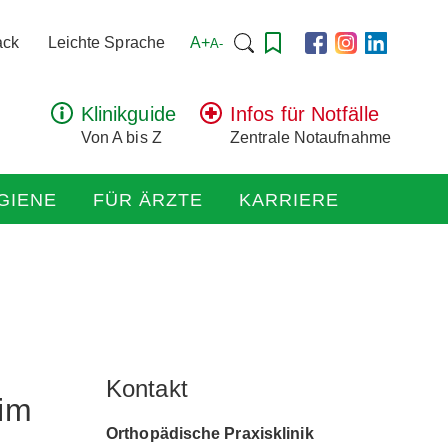
Suchen
A+
ack
Leichte Sprache
A-
nach:
Klinikguide
Infos für Notfälle
Von A bis Z
Zentrale Notaufnahme
GIENE
FÜR ÄRZTE
KARRIERE
Kontakt
eim
Orthopädische Praxisklinik