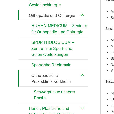
Facha
Gesichtschirurgie
A
Orthopädie und Chirurgie
S
HUMAN MEDICUM – Zentrum
Spezi
für Orthopädie und Chirurgie
A
SPORTHOLOGICUM –
M
Zentrum für Sport- und
K
Gelenkverletzungen
St
N
Sportortho Rheinmain
V
Orthopädische
Praxisklinik Kelkheim
Zusa
Schwerpunkte unserer
S
Praxis
C
O
Hand-, Plastische und
S