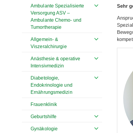
Ambulante Spezialisierte
Sehr g
Versorgung ASV –
Anspruc
Ambulante Chemo- und
Spezial
Tumortherapie
Bewegu
kompete
Allgemein- &
Viszeralchirurgie
Anästhesie & operative
Intensivmedizin
Diabetologie,
Endokrinologie und
Ernährungsmedizin
Frauenklinik
Geburtshilfe
Gynäkologie