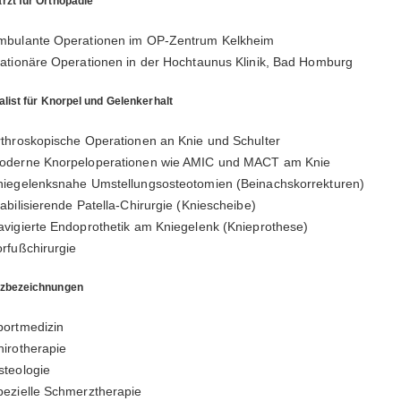
rzt für Orthopädie
mbulante Operationen im OP-Zentrum Kelkheim
tationäre Operationen in der Hochtaunus Klinik, Bad Homburg
alist für Knorpel und Gelenkerhalt
rthroskopische Operationen an Knie und Schulter
oderne Knorpeloperationen wie AMIC und MACT am Knie
niegelenksnahe Umstellungsosteotomien (Beinachskorrekturen)
abilisierende Patella-Chirurgie (Kniescheibe)
avigierte Endoprothetik am Kniegelenk (Knieprothese)
orfußchirurgie
tzbezeichnungen
portmedizin
hirotherapie
steologie
pezielle Schmerztherapie