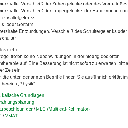
erzhafter Verschleiß der Zehengelenke oder des Vorderfußes
erzhafter Verschleiß der Fingergelenke, der Handknochen od
ensattelgelenks
is- oder Golfarm
erzhafte Entzündungen, Verschleiß des Schultergelenks oder 
schulter
eles mehr…
Regel treten keine Nebenwirkungen in der niedrig dosierten
ntherapie auf. Eine Besserung ist nicht sofort zu erwarten, tritt 
er Zeit ein.
, die unten genannten Begriffe finden Sie ausführlich erklärt im
bereich „Physik“:
ikalische Grundlagen
rahlungsplanung
arbeschleuniger
/
MLC (Multileaf-Kollimator)
T
/
VMAT
T