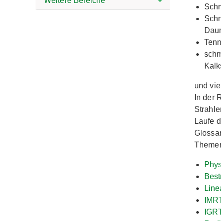
Weitere Bereiche
Schm
Schm
Daum
Tenn
schm
Kalk
und vi
In der 
Strahle
Laufe d
Glossar
Themen
Phys
Best
Line
IMR
IGR