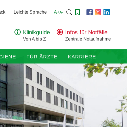
Suchen
A+
ack
Leichte Sprache
A-
nach:
Klinikguide
Infos für Notfälle
Von A bis Z
Zentrale Notaufnahme
GIENE
FÜR ÄRZTE
KARRIERE