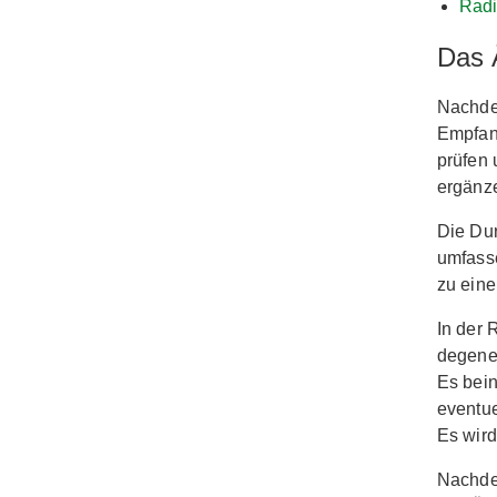
Radi
Das 
Nachde
Empfang
prüfen 
ergänz
Die Dur
umfass
zu eine
In der 
degener
Es bein
eventue
Es wird
Nachdem