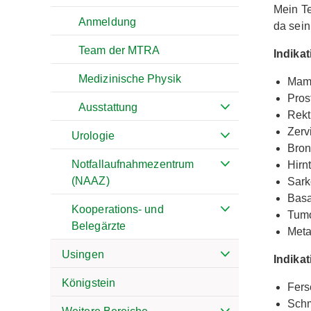
Mein Te
Anmeldung
da sein
Team der MTRA
Indika
Medizinische Physik
Mam
Pros
Ausstattung
Rekt
Zerv
Urologie
Bron
Notfallaufnahmezentrum
Hirn
(NAAZ)
Sar
Basa
Kooperations- und
Tumo
Belegärzte
Meta
Usingen
Indika
Königstein
Fers
Schm