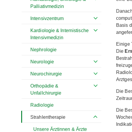
Palliativmedizin
Danach
comput
Intensivzentrum
Basis d
Kardiologie & Internistische
angefer
Intensivmedizin
Einige 
Nephrologie
Die
Ers
Bestrah
Neurologie
freizug
Radiolo
Neurochirurgie
Arztges
Orthopädie &
Die Bes
Unfallchirurgie
Zeitrau
Radiologie
Die Bes
Strahlentherapie
Wochen 
Indikat
Unsere Ärztinnen & Ärzte