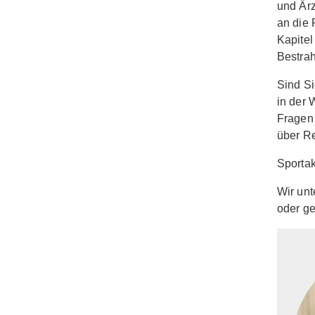
und Ärz
an die 
Kapitel
Bestrah
Sind Si
in der 
Fragen 
über R
Sportak
Wir unt
oder ge