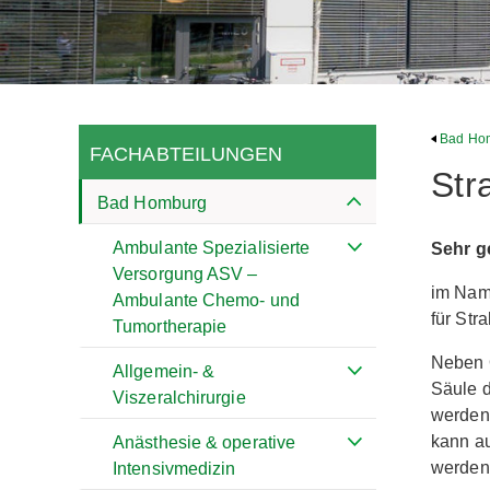
Bad Ho
FACHABTEILUNGEN
Str
Bad Homburg
Ambulante Spezialisierte
Sehr g
Versorgung ASV –
im Name
Ambulante Chemo- und
für Str
Tumortherapie
Neben O
Allgemein- &
Säule d
Viszeralchirurgie
werden 
kann au
Anästhesie & operative
werden
Intensivmedizin