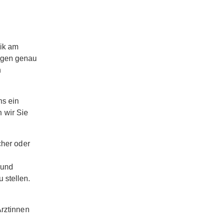
ik am
agen genau
h
ns ein
 wir Sie
cher oder
 und
 stellen.
Ärztinnen