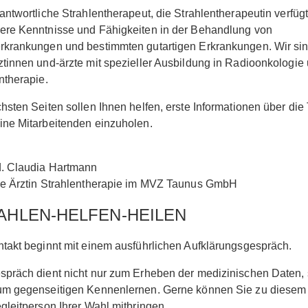
antwortliche Strahlentherapeut, die Strahlentherapeutin verfüg
ere Kenntnisse und Fähigkeiten in der Behandlung von
rkrankungen und bestimmten gutartigen Erkrankungen. Wir si
tinnen und-ärzte mit spezieller Ausbildung in Radioonkologie
ntherapie.
hsten Seiten sollen Ihnen helfen, erste Informationen über die
ne Mitarbeitenden einzuholen.
d. Claudia Hartmann
de Ärztin Strahlentherapie im MVZ Taunus GmbH
AHLEN-HELFEN-HEILEN
takt beginnt mit einem ausführlichen Aufklärungsgespräch.
präch dient nicht nur zum Erheben der medizinischen Daten,
um gegenseitigen Kennenlernen. Gerne können Sie zu diesem
gleitperson Ihrer Wahl mitbringen.