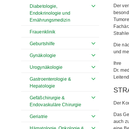
Der ver
Diabetologie,
besond
Endokrinologie und
Tumore
Ernährungsmedizin
Fachärz
Frauenklinik
Strahle
Geburtshilfe
Die näc
und mei
Gynäkologie
Ihre
Urogynäkologie
Dr. me
Leiten
Gastroenterologie &
Hepatologie
STR
Gefäßchirurgie &
Der Kon
Endovaskuläre Chirurgie
Das Ges
Geriatrie
auch z
Hämatologie, Onkologie &
eine Be