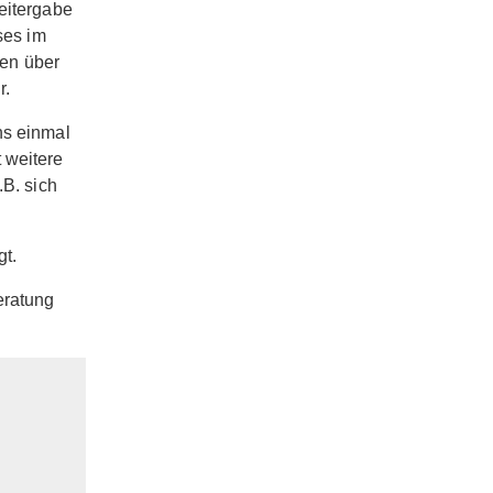
eitergabe
ses im
gen über
r.
ns einmal
 weitere
.B. sich
gt.
eratung