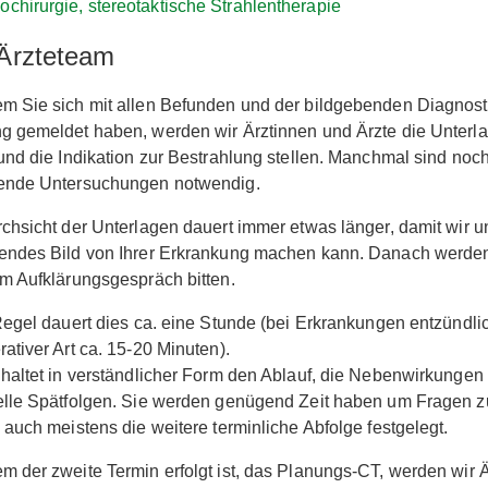
ochirurgie, stereotaktische Strahlentherapie
Ärzteteam
m Sie sich mit allen Befunden und der bildgebenden Diagnost
 gemeldet haben, werden wir Ärztinnen und Ärzte die Unterl
und die Indikation zur Bestrahlung stellen. Manchmal sind noc
ende Untersuchungen notwendig.
chsicht der Unterlagen dauert immer etwas länger, damit wir u
endes Bild von Ihrer Erkrankung machen kann. Danach werden
m Aufklärungsgespräch bitten.
Regel dauert dies ca. eine Stunde (bei Erkrankungen entzündli
ativer Art ca. 15-20 Minuten).
haltet in verständlicher Form den Ablauf, die Nebenwirkungen
lle Spätfolgen. Sie werden genügend Zeit haben um Fragen zu
 auch meistens die weitere terminliche Abfolge festgelegt.
 der zweite Termin erfolgt ist, das Planungs-CT, werden wir 