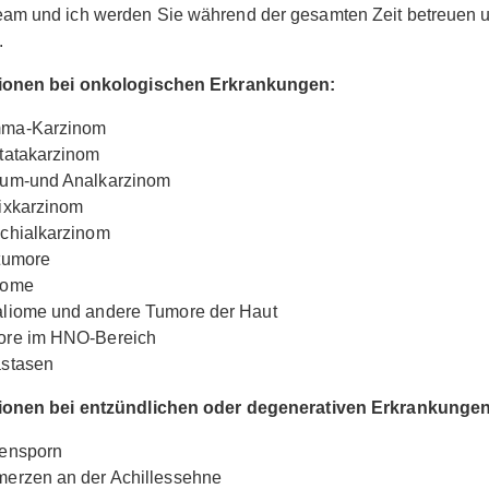
am und ich werden Sie während der gesamten Zeit betreuen u
.
tionen bei onkologischen Erkrankungen:
ma-Karzinom
tatakarzinom
um-und Analkarzinom
ixkarzinom
chialkarzinom
tumore
kome
liome und andere Tumore der Haut
re im HNO-Bereich
stasen
tionen bei entzündlichen oder degenerativen Erkrankungen
ensporn
erzen an der Achillessehne