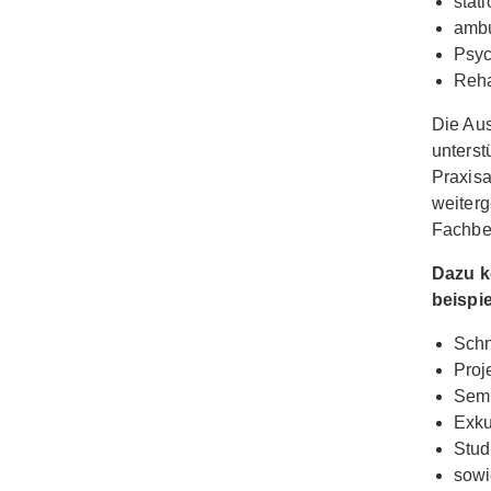
stat
ambu
Psyc
Reha
Die Aus
unterst
Praxisa
weiterg
Fachbe
Dazu k
beispi
Schn
Proj
Semi
Exku
Stud
sowi