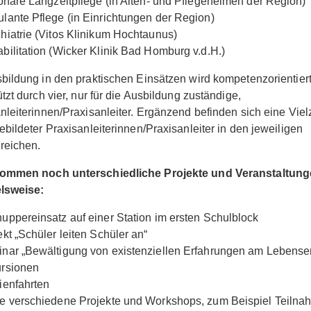
ionäre Langzeitpflege (in Alten- und Pflegeheimen der Region)
lante Pflege (in Einrichtungen der Region)
hiatrie (Vitos Klinikum Hochtaunus)
bilitation (Wicker Klinik Bad Homburg v.d.H.)
bildung in den praktischen Einsätzen wird kompetenzorientier
ützt durch vier, nur für die Ausbildung zuständige,
nleiterinnen/Praxisanleiter. Ergänzend befinden sich eine Viel
ebildeter Praxisanleiterinnen/Praxisanleiter in den jeweiligen
reichen.
ommen noch unterschiedliche Projekte und Veranstaltung
elsweise:
uppereinsatz auf einer Station im ersten Schulblock
ekt „Schüler leiten Schüler an“
nar „Bewältigung von existenziellen Erfahrungen am Lebense
rsionen
ienfahrten
e verschiedene Projekte und Workshops, zum Beispiel Teiln