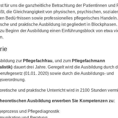
ist für uns die ganzheitliche Betrachtung der Patientinnen und 
ßt, die Gleichrangigkeit von physischen, psychischen, soziale
sen Bedürfnissen sowie professionelles pflegerisches Handeln.
ische und praktische Ausbildung ist gegliedert in Blockphasen.
zu Beginn der Ausbildung einen Einführungsblock von etwa vi
n.
rie
sbildung zur
Pflegefachfrau
, und zum
Pflegefachmann
listik)
dauert drei Jahre. Geregelt wird die Ausbildung durch 
erufegesetz (01.01. 2020) sowie durch die Ausbildungs- und
gsverordnung.
oretische und praktische Unterricht wird in 2100 Stunden vermit
 theoretischen Ausbildung erwerben Sie Kompetenzen zu:
geprozess und Pflegediagnostik
unikation und Beratung