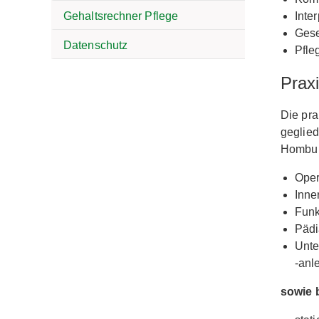
Gehaltsrechner Pflege
Inte
Gese
Datenschutz
Pfle
Prax
Die pra
geglied
Hombur
Oper
Inne
Funk
Pädi
Unte
-anle
sowie 