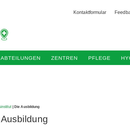
Logo
Kontaktformular
Feedb
der
Hochtaunus
Kliniken
mit
Link
zur
HABTEILUNGEN
ZENTREN
PFLEGE
HY
Startseite
institut
| Die Ausbildung
 Ausbildung