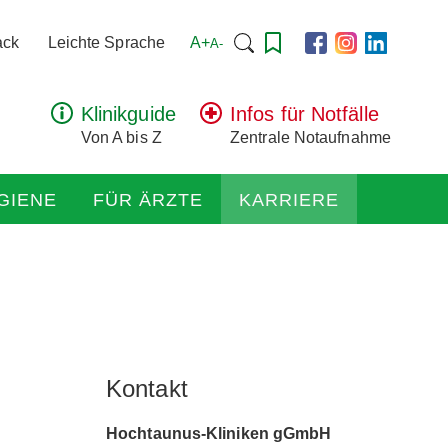
Suchen
A+
ack
Leichte Sprache
A-
nach:
Klinikguide
Infos für Notfälle
Von A bis Z
Zentrale Notaufnahme
GIENE
FÜR ÄRZTE
KARRIERE
Kontakt
Hochtaunus-Kliniken gGmbH