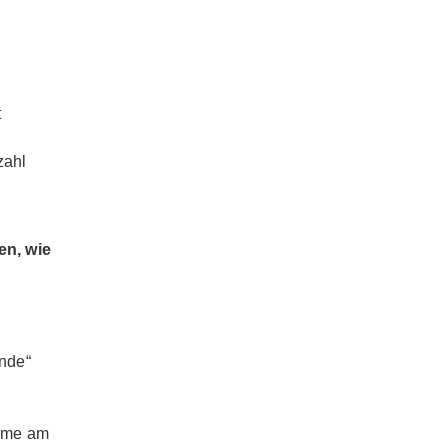
t
zahl
en, wie
nde“
ahme am