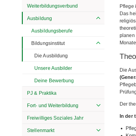
Weiterbildungsverbund
Pflege 
Das hei
Ausbildung
religiö
theoret
Ausbildungsberufe
planen 
Monate
Bildungsinstitut
Theo
Die Ausbildung
Unsere Ausbilder
Die Au
(Genera
Deine Bewerbung
Pflegeb
Prüfun
PJ & Praktika
Der the
Fort- und Weiterbildung
In der
Freiwilliges Soziales Jahr
Pfle
Stellenmarkt
Komm