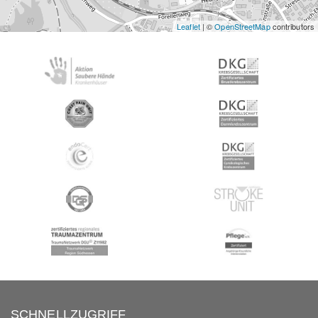
Leaflet
| ©
OpenStreetMap
contributors
SCHNELLZUGRIFF