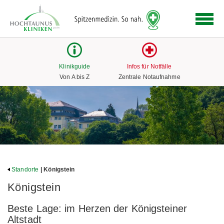
Logo
der
Hochtaunus
Kliniken
mit
Klinikguide
Infos für Notfälle
Link
Von A bis Z
Zentrale Notaufnahme
zur
Startseite
Standorte
| Königstein
Königstein
Beste Lage: im Herzen der Königsteiner
Altstadt