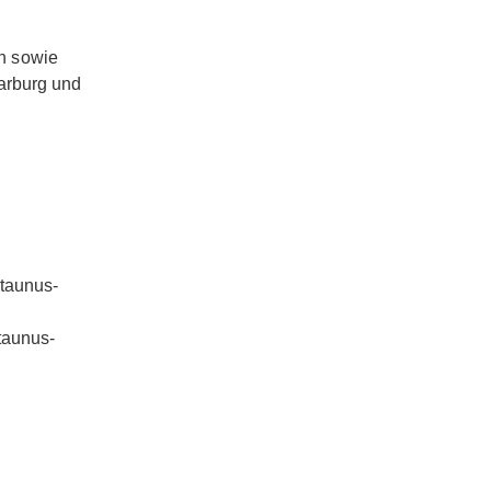
n sowie
Marburg und
htaunus-
taunus-