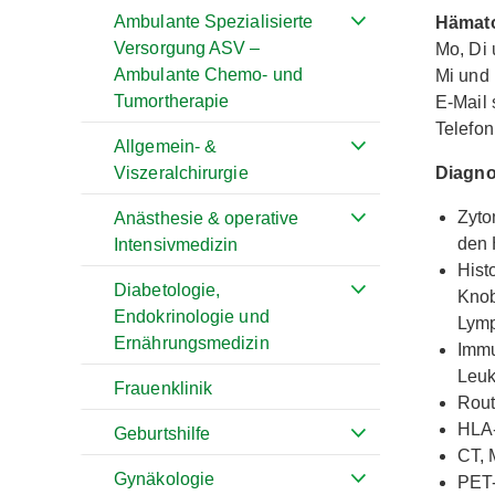
Ambulante Spezialisierte
Hämato
Versorgung ASV –
Mo, Di 
Ambulante Chemo- und
Mi und 
Tumortherapie
E-Mail
Telefon
Allgemein- &
Diagno
Viszeralchirurgie
Zyto
Anästhesie & operative
den 
Intensivmedizin
Hist
Diabetologie,
Knob
Endokrinologie und
Lymp
Ernährungsmedizin
Immu
Leuk
Frauenklinik
Rout
HLA-
Geburtshilfe
CT, 
Gynäkologie
PET-