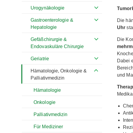
Urogynäkologie
Tumor
Gastroenterologie &
Die hä
Hepatologie
Uhr
sta
Die Kon
Gefäßchirurgie &
mehrma
Endovaskuläre Chirurgie
Knochen
Geriatrie
Dabei 
Bereich
Hämatologie, Onkologie &
und Ma
Palliativmedizin
Therap
Hämatologie
Medika
Onkologie
Chem
Anti
Palliativmedizin
Inte
Für Mediziner
Rezi