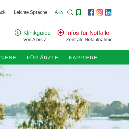
Suchen
A+
ack
Leichte Sprache
A-
nach:
Klinikguide
Infos für Notfälle
Von A bis Z
Zentrale Notaufnahme
GIENE
FÜR ÄRZTE
KARRIERE