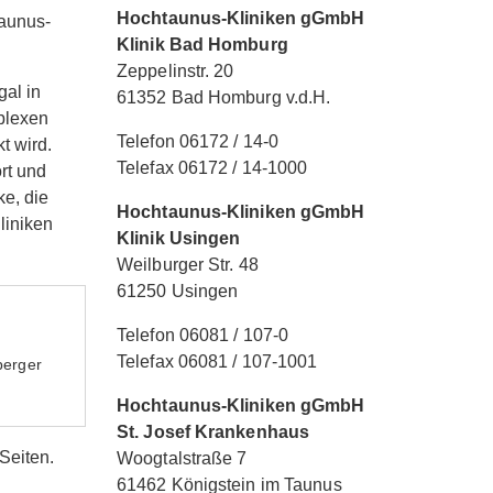
Hochtaunus-Kliniken gGmbH
aunus-
Klinik Bad Homburg
Zeppelinstr. 20
al in
61352 Bad Homburg v.d.H.
plexen
Telefon 06172 / 14-0
t wird.
Telefax 06172 / 14-1000
rt und
e, die
Hochtaunus-Kliniken gGmbH
liniken
Klinik Usingen
Weilburger Str. 48
61250 Usingen
Telefon 06081 / 107-0
Telefax 06081 / 107-1001
berger
Hochtaunus-Kliniken gGmbH
St. Josef Krankenhaus
Seiten.
Woogtalstraße 7
61462 Königstein im Taunus