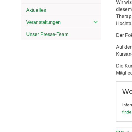
Wir wis
diesem 
Aktuelles
Therapi
Veranstaltungen
Hochta
Unser Presse-Team
Der Fok
Auf den
Kursang
Die Kur
Mitglie
We
Info
finde