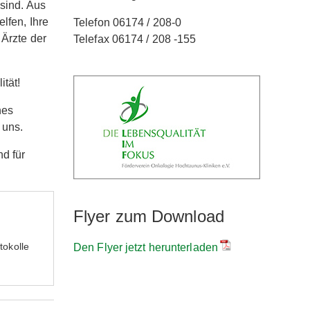
 sind. Aus
lfen, Ihre
Telefon 06174 / 208-0
 Ärzte der
Telefax 06174 / 208 -155
tät!
hes
 uns.
d für
Flyer zum Download
tokolle
Den Flyer jetzt herunterladen