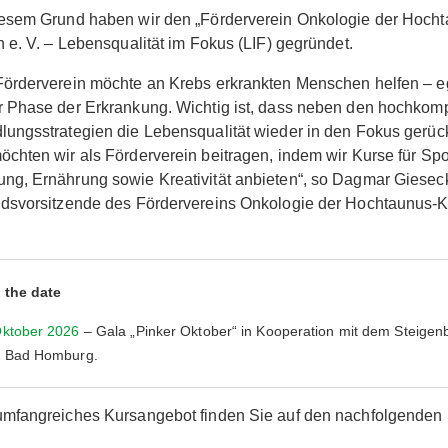
iesem Grund haben wir den „Förderverein Onkologie der Hocht
n e. V. – Lebensqualität im Fokus (LIF) gegründet.
örderverein möchte an Krebs erkrankten Menschen helfen – eg
 Phase der Erkrankung. Wichtig ist, dass neben den hochkom
ungsstrategien die Lebensqualität wieder in den Fokus gerück
chten wir als Förderverein beitragen, indem wir Kurse für Spo
g, Ernährung sowie Kreativität anbieten“, so Dagmar Gieseck
dsvorsitzende des Fördervereins Onkologie der Hochtaunus-K
 the date
Oktober 2026
– Gala „Pinker Oktober“ in Kooperation mit dem Steigen
l Bad Homburg.
mfangreiches Kursangebot finden Sie auf den nachfolgenden 