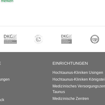
e merken
E
EINRICHTUNGEN
Hochtaunus-Kliniken Usingen
tungen
Hochtaunus-Kliniken Königste
Medizinisches Versorgungsze
Taunus
Medizinische Zentren
ack