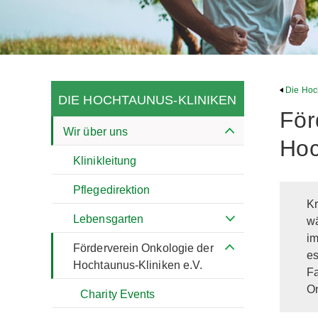
Die Hoc
DIE HOCHTAUNUS-KLINIKEN
För
Wir über uns
Hoc
Klinikleitung
Pflegedirektion
Kr
Lebensgarten
wä
im
Förderverein Onkologie der
es
Hochtaunus-Kliniken e.V.
Fa
On
Charity Events