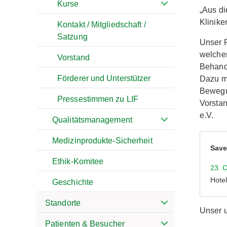
Kurse
„Aus d
Klinike
Kontakt / Mitgliedschaft /
Satzung
Unser F
welcher
Vorstand
Behandl
Förderer und Unterstützer
Dazu mö
Bewegun
Pressestimmen zu LIF
Vorstan
e.V.
Qualitätsmanagement
Medizinprodukte-Sicherheit
Save
Ethik-Komitee
23. 
Hote
Geschichte
Standorte
Unser u
Patienten & Besucher