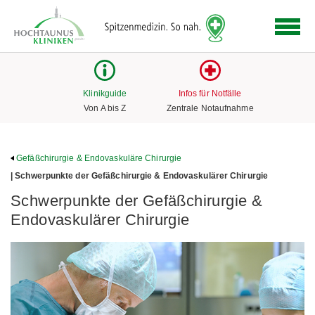
Logo
der
Hochtaunus
Kliniken
mit
Klinikguide
Infos für Notfälle
Link
Von A bis Z
Zentrale Notaufnahme
zur
Startseite
Gefäßchirurgie & Endovaskuläre Chirurgie
| Schwerpunkte der Gefäßchirurgie & Endovaskulärer Chirurgie
Schwerpunkte der Gefäßchirurgie &
Endovaskulärer Chirurgie