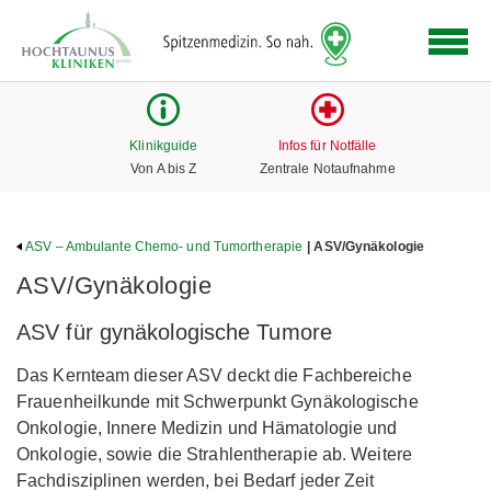
Logo
der
Hochtaunus
Kliniken
mit
Klinikguide
Infos für Notfälle
Link
Von A bis Z
Zentrale Notaufnahme
zur
Startseite
ASV – Ambulante Chemo- und Tumortherapie
| ASV/Gynäkologie
ASV/Gynäkologie
ASV für gynäkologische Tumore
Das Kernteam dieser ASV deckt die Fachbereiche
Frauenheilkunde mit Schwerpunkt Gynäkologische
Onkologie, Innere Medizin und Hämatologie und
Onkologie, sowie die Strahlentherapie ab. Weitere
Fachdisziplinen werden, bei Bedarf jeder Zeit