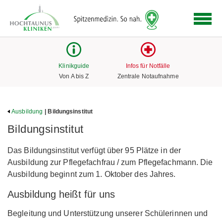
Logo
der
Hochtaunus
Kliniken
mit
Klinikguide
Infos für Notfälle
Link
Von A bis Z
Zentrale Notaufnahme
zur
Startseite
Ausbildung
| Bildungsinstitut
Bildungsinstitut
Das Bildungsinstitut verfügt über 95 Plätze in der
Ausbildung zur Pflegefachfrau / zum Pflegefachmann. Die
Ausbildung beginnt zum 1. Oktober des Jahres.
Ausbildung heißt für uns
Begleitung und Unterstützung unserer Schülerinnen und