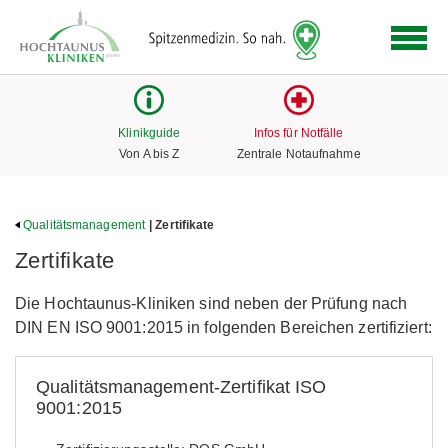
Logo
der
Hochtaunus
Kliniken
mit
Klinikguide
Infos für Notfälle
Link
Von A bis Z
Zentrale Notaufnahme
zur
Startseite
Qualitätsmanagement
| Zertifikate
Zertifikate
Die Hochtaunus-Kliniken sind neben der Prüfung nach
DIN EN ISO 9001:2015 in folgenden Bereichen zertifiziert:
Qualitätsmanagement-Zertifikat ISO
9001:2015