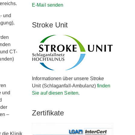
ereichs.
E-Mail senden
a- und
agung),
Stroke Unit
rden
enden
 und CT-
unden)
Informationen über unsere Stroke
ren
Unit (Schlaganfall-Ambulanz)
finden
e und
Sie auf diesen Seiten
.
d
 der
Zertifikate
ten –
 die Klinik