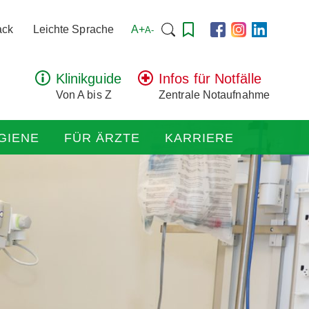
Suchen
A+
ack
Leichte Sprache
A-
nach:
Klinikguide
Infos für Notfälle
Von A bis Z
Zentrale Notaufnahme
GIENE
FÜR ÄRZTE
KARRIERE