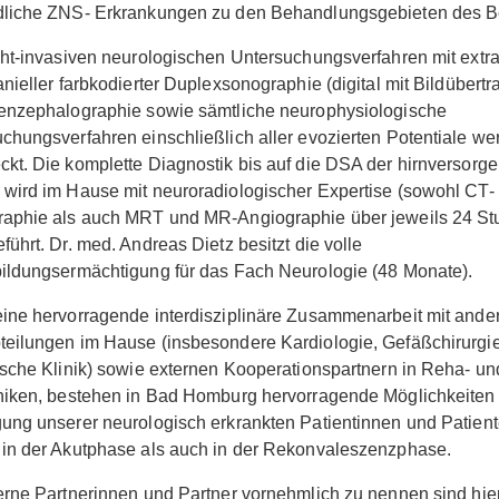
dliche ZNS- Erkrankungen zu den Behandlungsgebieten des B
cht-invasiven neurologischen Untersuchungsverfahren mit extr
anieller farbkodierter Duplexsonographie (digital mit Bildübertr
enzephalographie sowie sämtliche neurophysiologische
chungsverfahren einschließlich aller evozierten Potentiale we
kt. Die komplette Diagnostik bis auf die DSA der hirnversorg
wird im Hause mit neuroradiologischer Expertise (sowohl CT-
raphie als auch MRT und MR-Angiographie über jeweils 24 St
führt. Dr. med. Andreas Dietz besitzt die volle
ildungsermächtigung für das Fach Neurologie (48 Monate).
ine hervorragende interdisziplinäre Zusammenarbeit mit ande
eilungen im Hause (insbesondere Kardiologie, Gefäßchirurgi
ische Klinik) sowie externen Kooperationspartnern in Reha- un
niken, bestehen in Bad Homburg hervorragende Möglichkeiten
ung unserer neurologisch erkrankten Patientinnen und Patien
in der Akutphase als auch in der Rekonvaleszenzphase.
erne Partnerinnen und Partner vornehmlich zu nennen sind hier