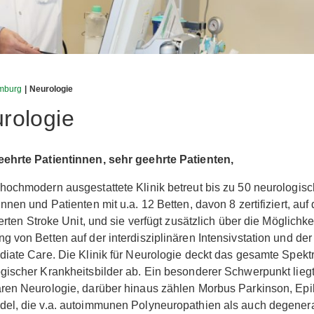
mburg
| Neurologie
rologie
eehrte Patientinnen, sehr geehrte Patienten,
hochmodern ausgestattete Klinik betreut bis zu 50 neurologis
innen und Patienten mit u.a. 12 Betten, davon 8 zertifiziert, auf 
zierten Stroke Unit, und sie verfügt zusätzlich über die Möglichke
g von Betten auf der interdisziplinären Intensivstation und der
diate Care. Die Klinik für Neurologie deckt das gesamte Spek
gischer Krankheitsbilder ab. Ein besonderer Schwerpunkt liegt
ren Neurologie, darüber hinaus zählen Morbus Parkinson, Epi
el, die v.a. autoimmunen Polyneuropathien als auch degener