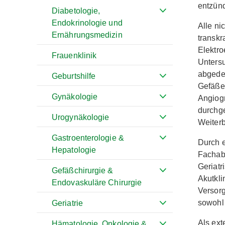
entzün
Diabetologie,
Endokrinologie und
Alle ni
Ernährungsmedizin
transkr
Elektro
Frauenklinik
Untersu
abgedec
Geburtshilfe
Gefäße 
Gynäkologie
Angiog
durchge
Urogynäkologie
Weiterb
Gastroenterologie &
Durch e
Hepatologie
Fachabt
Geriatr
Gefäßchirurgie &
Akutkli
Endovaskuläre Chirurgie
Versorg
sowohl 
Geriatrie
Als ext
Hämatologie, Onkologie &