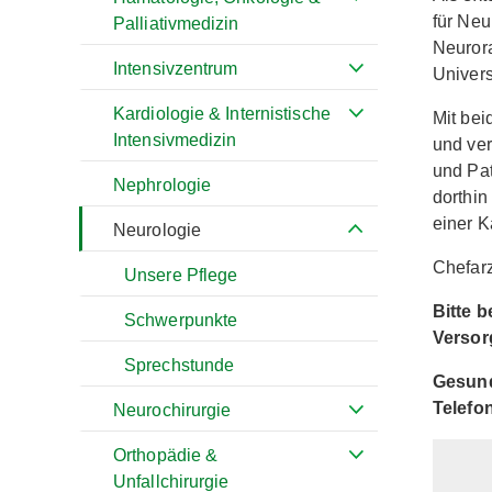
für Neu
Palliativmedizin
Neurora
Intensivzentrum
Univers
Kardiologie & Internistische
Mit bei
Intensivmedizin
und ver
und Pat
Nephrologie
dorthin
einer K
Neurologie
Chefarz
Unsere Pflege
Bitte 
Schwerpunkte
Versor
Sprechstunde
Gesund
Telefo
Neurochirurgie
Orthopädie &
Unfallchirurgie