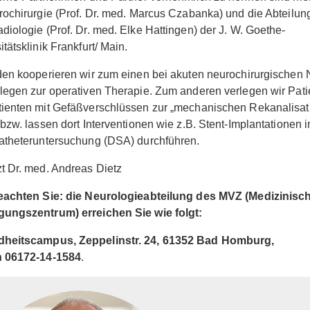
rochirurgie (Prof. Dr. med. Marcus Czabanka) und die Abteilung
diologie (Prof. Dr. med. Elke Hattingen) der J. W. Goethe-
itätsklinik Frankfurt/ Main.
den kooperieren wir zum einen bei akuten neurochirurgischen N
legen zur operativen Therapie. Zum anderen verlegen wir Pati
ienten mit Gefäßverschlüssen zur „mechanischen Rekanalisat
 bzw. lassen dort Interventionen wie z.B. Stent-Implantatione
atheteruntersuchung (DSA) durchführen.
t Dr. med. Andreas Dietz
beachten Sie: die Neurologieabteilung des MVZ (Medizinisc
gungszentrum) erreichen Sie wie folgt:
heitscampus, Zeppelinstr. 24, 61352 Bad Homburg,
n 06172-14-1584
.