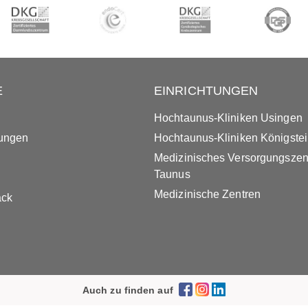
E
EINRICHTUNGEN
Hochtaunus-Kliniken Usingen
tungen
Hochtaunus-Kliniken Königste
Medizinisches Versorgungsze
Taunus
Medizinische Zentren
ack
Auch zu finden auf