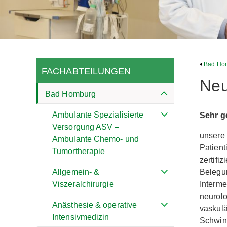
Bad Ho
FACHABTEILUNGEN
Neu
Bad Homburg
Ambulante Spezialisierte
Sehr g
Versorgung ASV –
unsere 
Ambulante Chemo- und
Patient
Tumortherapie
zertifi
Belegun
Allgemein- &
Interme
Viszeralchirurgie
neurolo
Anästhesie & operative
vaskulä
Intensivmedizin
Schwind