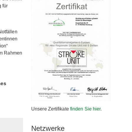
 für
otfällen
entinnen
ion“
n im Rahmen
hes
Unsere Zertifikate
finden Sie hier
.
Netzwerke