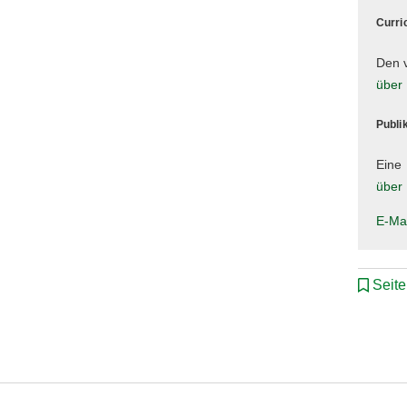
Curri
Den v
über 
Publi
Eine 
über 
E-Ma
Seit