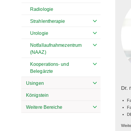
Radiologie
Strahlentherapie
Urologie
Notfallaufnahmezentrum
(NAAZ)
Kooperations- und
Belegärzte
Usingen
Dr.
Königstein
Fa
Weitere Bereiche
Fa
D
Weit