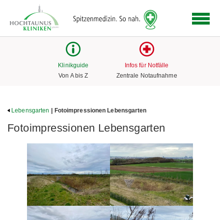
Logo
der
Hochtaunus
Kliniken
mit
Klinikguide
Infos für Notfälle
Link
Von A bis Z
Zentrale Notaufnahme
zur
Startseite
Lebensgarten
| Fotoimpressionen Lebensgarten
Fotoimpressionen Lebensgarten