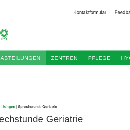
Logo
Kontaktformular
Feedb
der
Hochtaunus
Kliniken
mit
Link
zur
HABTEILUNGEN
ZENTREN
PFLEGE
HY
Startseite
ie Usingen
| Sprechstunde Geriatrie
echstunde Geriatrie