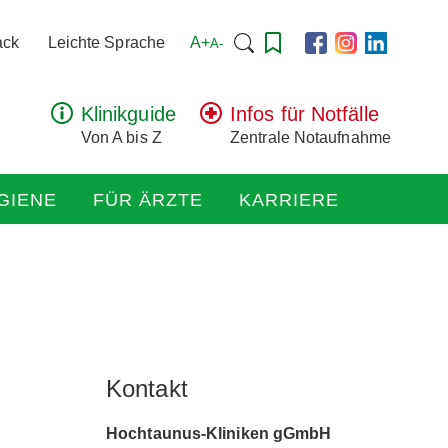
Suchen
A+
ack
Leichte Sprache
A-
nach:
Klinikguide
Infos für Notfälle
Von A bis Z
Zentrale Notaufnahme
GIENE
FÜR ÄRZTE
KARRIERE
Kontakt
Hochtaunus-Kliniken gGmbH