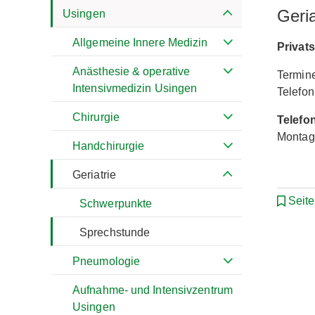
Geri
Usingen
Allgemeine Innere Medizin
Privat
Anästhesie & operative
Termine
Intensivmedizin Usingen
Telefon
Chirurgie
Telefo
Montag 
Handchirurgie
Geriatrie
Seit
Schwerpunkte
Sprechstunde
Pneumologie
Aufnahme- und Intensivzentrum
Usingen