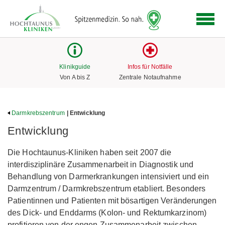
Logo
der
Hochtaunus
Kliniken
mit
Klinikguide
Infos für Notfälle
Link
Von A bis Z
Zentrale Notaufnahme
zur
Startseite
Darmkrebszentrum
| Entwicklung
Entwicklung
Die Hochtaunus-Kliniken haben seit 2007 die
interdisziplinäre Zusammenarbeit in Diagnostik und
Behandlung von Darmerkrankungen intensiviert und ein
Darmzentrum / Darmkrebszentrum etabliert. Besonders
Patientinnen und Patienten mit bösartigen Veränderungen
des Dick- und Enddarms (Kolon- und Rektumkarzinom)
profitieren von der engen Zusammenarbeit zwischen