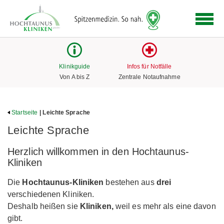
Logo
der
Hochtaunus
Kliniken
mit
Klinikguide
Infos für Notfälle
Link
Von A bis Z
Zentrale Notaufnahme
zur
Startseite
Startseite
| Leichte Sprache
Leichte Sprache
Herzlich willkommen in den Hochtaunus-
Kliniken
Die
Hochtaunus-Kliniken
bestehen aus
drei
verschiedenen Kliniken.
Deshalb heißen sie
Kliniken,
weil es mehr als eine davon
gibt.