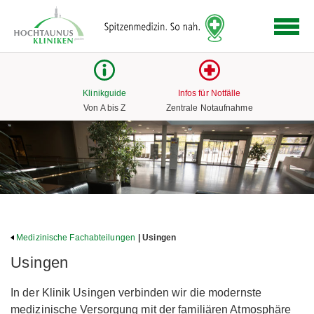
Logo
der
Hochtaunus
Kliniken
mit
Klinikguide
Infos für Notfälle
Link
Von A bis Z
Zentrale Notaufnahme
zur
Startseite
Medizinische Fachabteilungen
| Usingen
Usingen
In der Klinik Usingen verbinden wir die modernste
medizinische Versorgung mit der familiären Atmosphäre