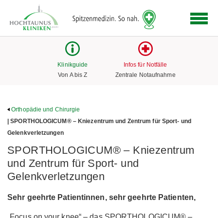
Logo
der
Hochtaunus
Kliniken
mit
Klinikguide
Infos für Notfälle
Link
Von A bis Z
Zentrale Notaufnahme
zur
Startseite
Orthopädie und Chirurgie
| SPORTHOLOGICUM® – Kniezentrum und Zentrum für Sport- und
Gelenkverletzungen
SPORTHOLOGICUM® – Kniezentrum
und Zentrum für Sport- und
Gelenkverletzungen
Sehr geehrte Patientinnen, sehr geehrte Patienten,
„Focus on your knee“ – das SPORTHOLOGICUM® –