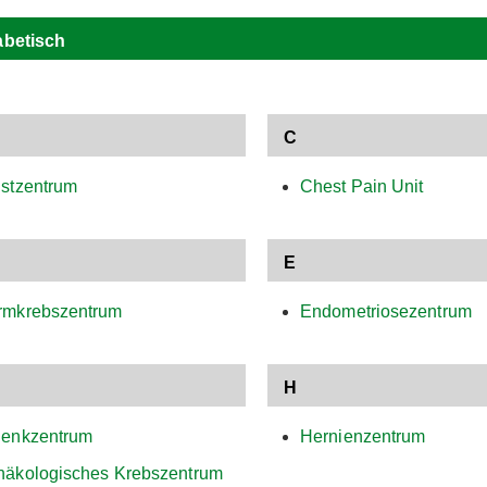
abetisch
C
stzentrum
Chest Pain Unit
E
rmkrebszentrum
Endometriosezentrum
H
lenkzentrum
Hernienzentrum
näkologisches Krebszentrum