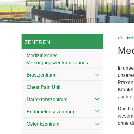
Startsei
ZENTREN
Med
Medizinisches
Versorgungszentrum Taunus
In unse
Brustzentrum
unseren
Praxen
Chest Pain Unit
Krankhe
auch d
Darmkrebszentrum
Durch d
Endometriosezentrum
wesentl
ohne di
Gelenkzentrum