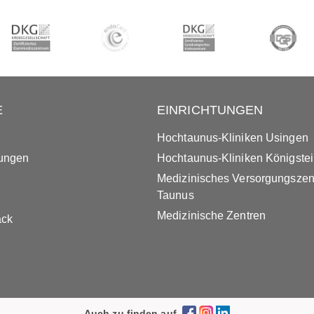
E
EINRICHTUNGEN
Hochtaunus-Kliniken Usingen
tungen
Hochtaunus-Kliniken Königste
Medizinisches Versorgungsze
Taunus
Medizinische Zentren
ack
Auch zu finden auf