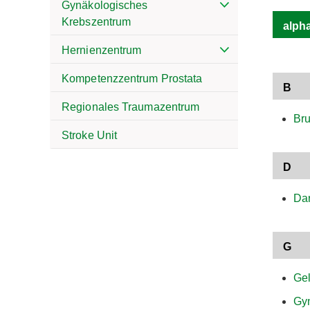
Gynäkologisches
Krebszentrum
alph
Hernienzentrum
Kompetenzzentrum Prostata
B
Regionales Traumazentrum
Bru
Stroke Unit
D
Da
G
Ge
Gy