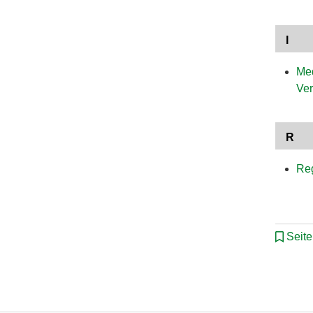
I
Med
Ve
R
Re
Seit