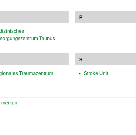
P
izinisches
rsorgungszentrum Taunus
S
gionales Traumazentrum
Stroke Unit
e merken