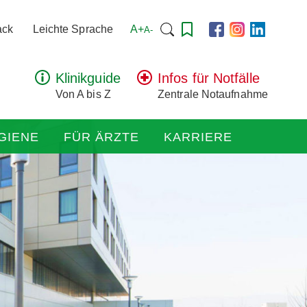
Suchen
A+
ack
Leichte Sprache
A-
nach:
Klinikguide
Infos für Notfälle
Von A bis Z
Zentrale Notaufnahme
GIENE
FÜR ÄRZTE
KARRIERE