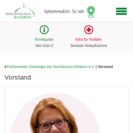
Logo
der
Hochtaunus
Kliniken
mit
Klinikguide
Infos für Notfälle
Link
Von A bis Z
Zentrale Notaufnahme
zur
Startseite
Förderverein Onkologie der Hochtaunus-Kliniken e.V.
| Vorstand
Vorstand