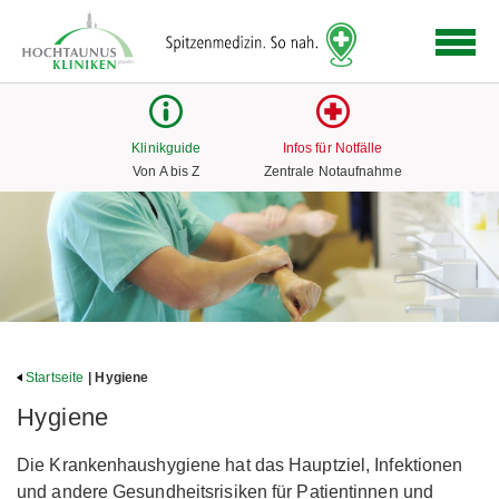
Logo
der
Hochtaunus
Kliniken
mit
Klinikguide
Infos für Notfälle
Link
Von A bis Z
Zentrale Notaufnahme
zur
Startseite
Startseite
| Hygiene
Hygiene
Die Krankenhaushygiene hat das Hauptziel, Infektionen
und andere Gesundheitsrisiken für Patientinnen und