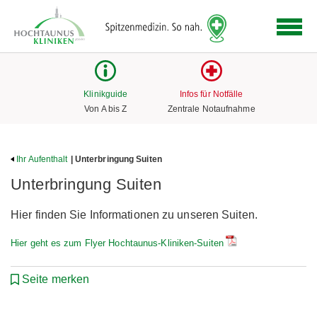
Logo
der
Hochtaunus
Kliniken
mit
Klinikguide
Infos für Notfälle
Link
Von A bis Z
Zentrale Notaufnahme
zur
Startseite
Ihr Aufenthalt
| Unterbringung Suiten
Unterbringung Suiten
Hier finden Sie Informationen zu unseren Suiten.
Hier geht es zum Flyer Hochtaunus-Kliniken-Suiten
Seite merken