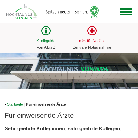
Logo
der
Hochtaunus
Kliniken
mit
Klinikguide
Infos für Notfälle
Link
Von A bis Z
Zentrale Notaufnahme
zur
Startseite
Startseite
| Für einweisende Ärzte
Für einweisende Ärzte
Sehr geehrte Kolleginnen, sehr geehrte Kollegen,