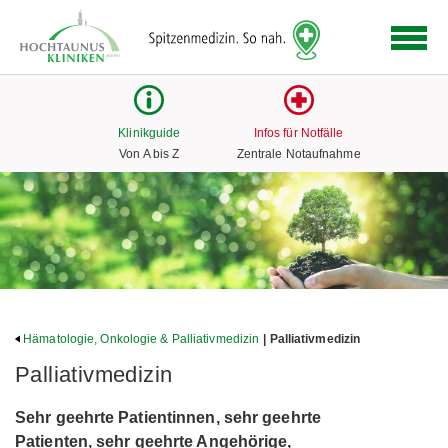
Logo
der
Hochtaunus
Kliniken
mit
Klinikguide
Infos für Notfälle
Link
Von A bis Z
Zentrale Notaufnahme
zur
Startseite
Hämatologie, Onkologie & Palliativmedizin
| Palliativmedizin
Palliativmedizin
Sehr geehrte Patientinnen, sehr geehrte
Patienten, sehr geehrte Angehörige,