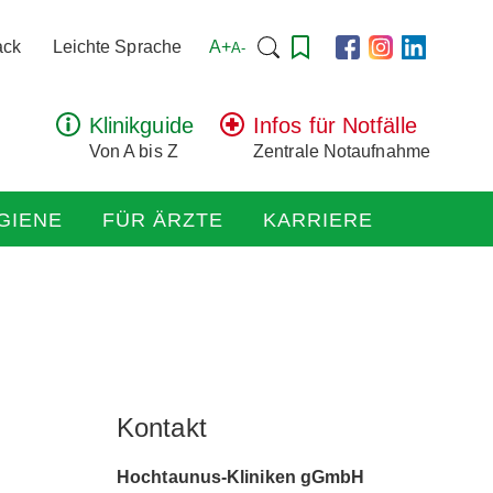
Suchen
A+
ack
Leichte Sprache
A-
nach:
Klinikguide
Infos für Notfälle
Von A bis Z
Zentrale Notaufnahme
GIENE
FÜR ÄRZTE
KARRIERE
Kontakt
Hochtaunus-Kliniken gGmbH