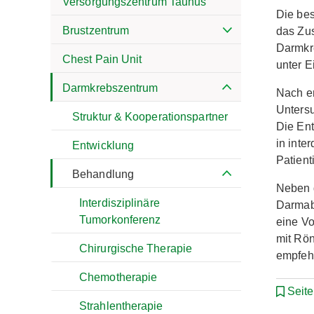
Versorgungszentrum Taunus
Die bes
Brustzentrum
das Zus
Darmkre
Chest Pain Unit
unter E
Darmkrebszentrum
Nach er
Untersu
Struktur & Kooperationspartner
Die Ent
in inte
Entwicklung
Patient
Behandlung
Neben d
Interdisziplinäre
Darmab
Tumorkonferenz
eine V
mit Rö
Chirurgische Therapie
empfehl
Chemotherapie
Seit
Strahlentherapie