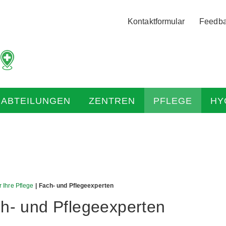
Logo
Kontaktformular
Feedb
der
Hochtaunus
Kliniken
mit
Link
zur
HABTEILUNGEN
ZENTREN
PFLEGE
HY
Startseite
ür Ihre Pflege
| Fach- und Pflegeexperten
h- und Pflegeexperten