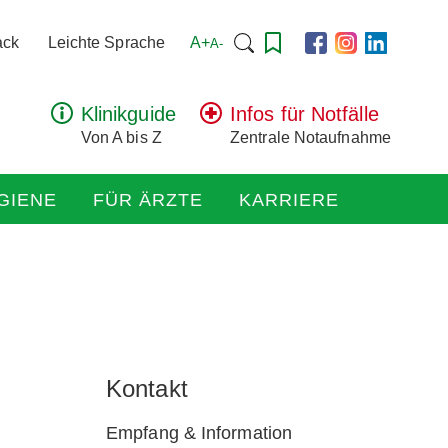
Suchen
A+
ack
Leichte Sprache
A-
nach:
Klinikguide
Infos für Notfälle
Von A bis Z
Zentrale Notaufnahme
GIENE
FÜR ÄRZTE
KARRIERE
Kontakt
Empfang & Information