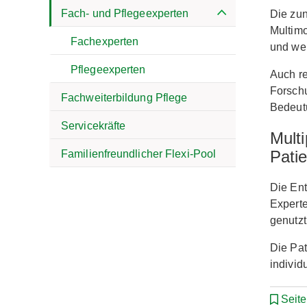
Fach- und Pflegeexperten
Die zu
Multimo
Fachexperten
und wei
Pflegeexperten
Auch r
Forschu
Fachweiterbildung Pflege
Bedeut
Servicekräfte
Mult
Pati
Familienfreundlicher Flexi-Pool
Die Ent
Experte
genutzt
Die Pat
individ
Seit