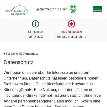
Logo
der
Hochtaunus
Kliniken
mit
Klinikguide
Infos für Notfälle
Link
Von A bis Z
Zentrale Notaufnahme
zur
Startseite
Startseite
| Datenschutz
Datenschutz
Wir freuen uns sehr über Ihr Interesse an unserem
Unternehmen. Datenschutz hat einen besonders hohen
Stellenwert für die Geschäftsleitung der Hochtaunus-
Kliniken gGmbH. Eine Nutzung der Internetseiten der
Hochtaunus-Kliniken gGmbH ist grundsätzlich ohne jede
Angabe personenbezogener Daten möglich. Sofern eine
betroffene Person besondere Services unseres