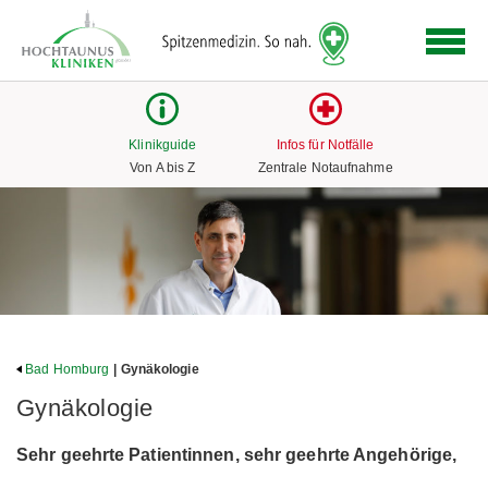
Logo
der
Hochtaunus
Kliniken
mit
Klinikguide
Infos für Notfälle
Link
Von A bis Z
Zentrale Notaufnahme
zur
Startseite
Bad Homburg
| Gynäkologie
Gynäkologie
Sehr geehrte Patientinnen, sehr geehrte Angehörige,