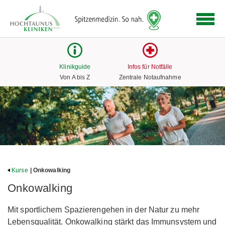
Logo
der
Hochtaunus
Kliniken
mit
Klinikguide
Infos für Notfälle
Link
Von A bis Z
Zentrale Notaufnahme
zur
Startseite
Kurse
| Onkowalking
Onkowalking
Mit sportlichem Spazierengehen in der Natur zu mehr
Lebensqualität. Onkowalking stärkt das Immunsystem und