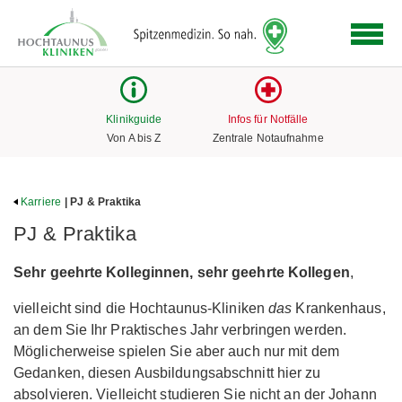
Logo
der
Hochtaunus
Kliniken
mit
Klinikguide
Infos für Notfälle
Link
Von A bis Z
Zentrale Notaufnahme
zur
Startseite
Karriere
| PJ & Praktika
PJ & Praktika
Sehr geehrte Kolleginnen, sehr geehrte Kollegen
,
vielleicht sind die Hochtaunus-Kliniken
das
Krankenhaus,
an dem Sie Ihr Praktisches Jahr verbringen werden.
Möglicherweise spielen Sie aber auch nur mit dem
Gedanken, diesen Ausbildungsabschnitt hier zu
absolvieren. Vielleicht studieren Sie nicht an der Johann