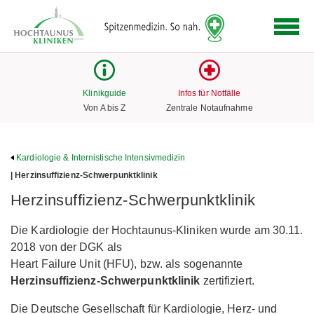
Logo
der
Hochtaunus
Kliniken
mit
Klinikguide
Infos für Notfälle
Link
Von A bis Z
Zentrale Notaufnahme
zur
Startseite
Kardiologie & Internistische Intensivmedizin
| Herzinsuffizienz-Schwerpunktklinik
Herzinsuffizienz-Schwerpunktklinik
Die Kardiologie der Hochtaunus-Kliniken wurde am 30.11.
2018 von der DGK als
Heart Failure Unit (HFU), bzw. als sogenannte
Herzinsuffizienz-Schwerpunktklinik
zertifiziert.
Die Deutsche Gesellschaft für Kardiologie, Herz- und