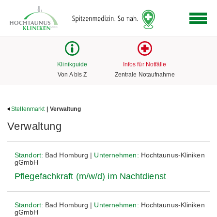
Logo
der
Hochtaunus
Kliniken
mit
Klinikguide
Infos für Notfälle
Link
Von A bis Z
Zentrale Notaufnahme
zur
Startseite
Stellenmarkt
| Verwaltung
Verwaltung
Standort:
Bad Homburg |
Unternehmen:
Hochtaunus-Kliniken
gGmbH
Pflegefachkraft (m/w/d) im Nachtdienst
Standort:
Bad Homburg |
Unternehmen:
Hochtaunus-Kliniken
gGmbH