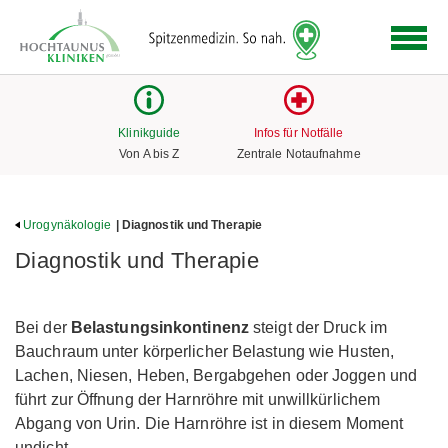
Logo
der
Hochtaunus
Kliniken
mit
Klinikguide
Infos für Notfälle
Link
Von A bis Z
Zentrale Notaufnahme
zur
Startseite
Urogynäkologie
| Diagnostik und Therapie
Diagnostik und Therapie
Bei der
Belastungsinkontinenz
steigt der Druck im
Bauchraum unter körperlicher Belastung wie Husten,
Lachen, Niesen, Heben, Bergabgehen oder Joggen und
führt zur Öffnung der Harnröhre mit unwillkürlichem
Abgang von Urin. Die Harnröhre ist in diesem Moment
undicht.