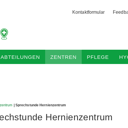
Logo
Kontaktformular
Feedb
der
Hochtaunus
Kliniken
mit
Link
zur
HABTEILUNGEN
ZENTREN
PFLEGE
HY
Startseite
zentrum
| Sprechstunde Hernienzentrum
echstunde Hernienzentrum