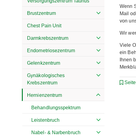
Versorgungszentrum Taunus
Wenn Si
Brustzentrum
Mail od
von un
Chest Pain Unit
Wir wer
Darmkrebszentrum
Viele O
Endometriosezentrum
ein Beh
Ihnen b
Gelenkzentrum
Merkbla
Gynäkologisches
Seit
Krebszentrum
Hernienzentrum
Behandlungsspektrum
Leistenbruch
Nabel- & Narbenbruch