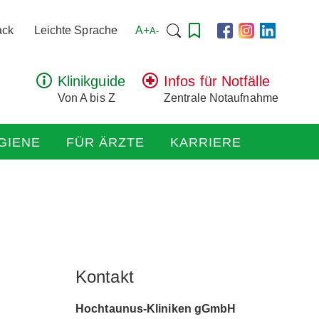
Suchen
A+
ack
Leichte Sprache
A-
nach:
Klinikguide
Infos für Notfälle
Von A bis Z
Zentrale Notaufnahme
GIENE
FÜR ÄRZTE
KARRIERE
Kontakt
Hochtaunus-Kliniken gGmbH