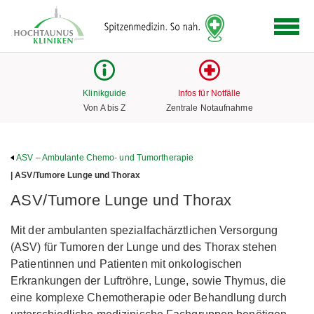
Logo
der
Hochtaunus
Kliniken
mit
Klinikguide
Infos für Notfälle
Link
Von A bis Z
Zentrale Notaufnahme
zur
Startseite
ASV – Ambulante Chemo- und Tumortherapie
| ASV/Tumore Lunge und Thorax
ASV/Tumore Lunge und Thorax
Mit der ambulanten spezialfachärztlichen Versorgung
(ASV) für Tumoren der Lunge und des Thorax stehen
Patientinnen und Patienten mit onkologischen
Erkrankungen der Luftröhre, Lunge, sowie Thymus, die
eine komplexe Chemotherapie oder Behandlung durch