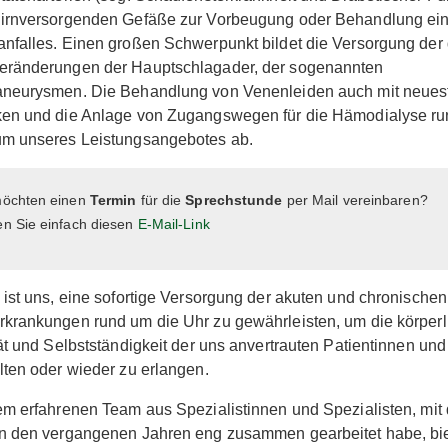
hirnversorgenden Gefäße zur Vorbeugung oder Behandlung ei
nfalles. Einen großen Schwerpunkt bildet die Versorgung der d
eränderungen der Hauptschlagader, der sogenannten
aneurysmen. Die Behandlung von Venenleiden auch mit neues
ken und die Anlage von Zugangswegen für die Hämodialyse r
um unseres Leistungsangebotes ab.
möchten einen
Termin
für die
Sprechstunde
per Mail vereinbaren?
en Sie einfach diesen
E-Mail-Link
 ist uns, eine sofortige Versorgung der akuten und chronischen
krankungen rund um die Uhr zu gewährleisten, um die körperl
tät und Selbstständigkeit der uns anvertrauten Patientinnen und
lten oder wieder zu erlangen.
em erfahrenen Team aus Spezialistinnen und Spezialisten, mit
n den vergangenen Jahren eng zusammen gearbeitet habe, bie