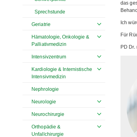
das ges
Behand
Sprechstunde
Ich wür
Geriatrie
Für Rüc
Hämatologie, Onkologie &
Palliativmedizin
PD Dr. 
Intensivzentrum
Kardiologie & Internistische
Intensivmedizin
Nephrologie
Neurologie
Neurochirurgie
Orthopädie &
Unfallchirurgie