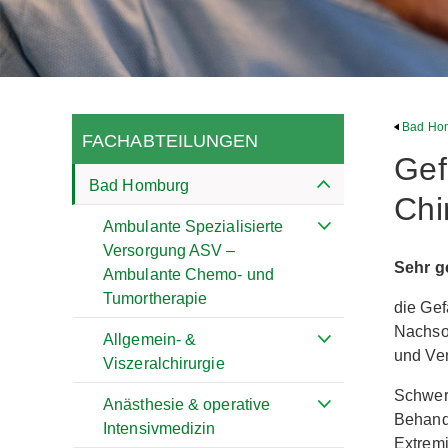
Bad Ho
FACHABTEILUNGEN
Gef
Bad Homburg
Chi
Ambulante Spezialisierte
Versorgung ASV –
Sehr g
Ambulante Chemo- und
Tumortherapie
die Gef
Nachso
Allgemein- &
und Ve
Viszeralchirurgie
Schwerp
Anästhesie & operative
Behandl
Intensivmedizin
Extremi