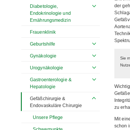
der ge
Diabetologie,
Schlaga
Endokrinologie und
Gefäßv
Ernährungsmedizin
Aorten
Frauenklinik
Techni
Spektr
Geburtshilfe
Gynäkologie
Sie 
Nutz
Urogynäkologie
Gastroenterologie &
Wichtig
Hepatologie
Gefäßer
Gefäßchirurgie &
Integri
Endovaskuläre Chirurgie
zu erha
Unsere Pflege
Mit ein
schon i
Schwerpunkte