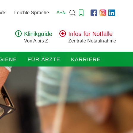
Suchen
A+
ack
Leichte Sprache
A-
nach:
Klinikguide
Infos für Notfälle
Von A bis Z
Zentrale Notaufnahme
GIENE
FÜR ÄRZTE
KARRIERE