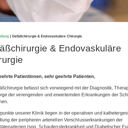
mburg
| Gefäßchirurgie & Endovaskuläre Chirurgie
äßchirurgie & Endovaskuläre
rurgie
eehrte Patientinnen, sehr geehrte Patienten,
äßchirurgie befasst sich vorwiegend mit der Diagnostik, Thera
rge der verengenden und erweiternden Erkrankungen der Sch
nen.
unkte unserer Klinik liegen in der operativen und katheterges
ung der peripheren arteriellen Verschlusserkrankungen der
tätenarterien (sog. Schaufensterkrankheit und Diabetischer F