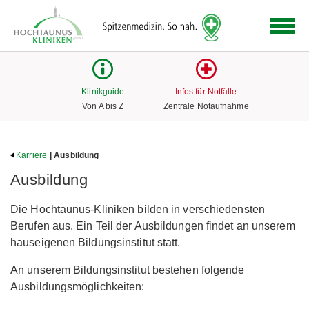
Logo
der
Hochtaunus
Kliniken
mit
Klinikguide
Infos für Notfälle
Link
Von A bis Z
Zentrale Notaufnahme
zur
Startseite
Karriere
| Ausbildung
Ausbildung
Die Hochtaunus-Kliniken bilden in verschiedensten
Berufen aus. Ein Teil der Ausbildungen findet an unserem
hauseigenen Bildungsinstitut statt.
An unserem Bildungsinstitut bestehen folgende
Ausbildungsmöglichkeiten: