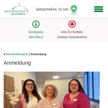
Logo
der
Hochtaunus
Kliniken
mit
Klinikguide
Infos für Notfälle
Link
Von A bis Z
Zentrale Notaufnahme
zur
Startseite
Strahlentherapie
| Anmeldung
Anmeldung