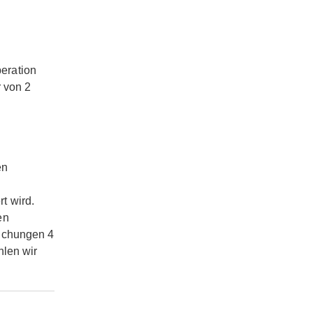
peration
 von 2
en
t wird.
en
uchungen 4
hlen wir