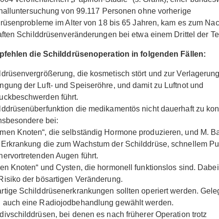
halluntersuchung von 99.117 Personen ohne vorherige
rüsenprobleme im Alter von 18 bis 65 Jahren, kam es zum Na
ften Schilddrüsenveränderungen bei etwa einem Drittel der Te
pfehlen die Schilddrüsenoperation in folgenden Fällen:
ldrüsenvergrößerung, die kosmetisch stört und zur Verlagerun
ngung der Luft- und Speiseröhre, und damit zu Luftnot und
uckbeschwerden führt.
lddrüsenüberfunktion die medikamentös nicht dauerhaft zu kont
 insbesondere bei:
men Knoten“, die selbständig Hormone produzieren, und M. B
 Erkrankung die zum Wachstum der Schilddrüse, schnellem Pu
hervortretenden Augen führt.
ten Knoten“ und Cysten, die hormonell funktionslos sind. Dabei
Risiko der bösartigen Veränderung.
rtige Schilddrüsenerkrankungen sollten operiert werden. Gele
 auch eine Radiojodbehandlung gewählt werden.
divschilddrüsen, bei denen es nach früherer Operation trotz