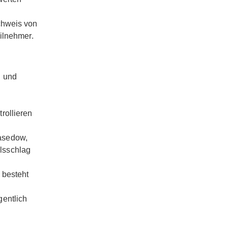
chweis von
ilnehmer.
g und
rollieren
asedow,
lsschlag
 besteht
gentlich