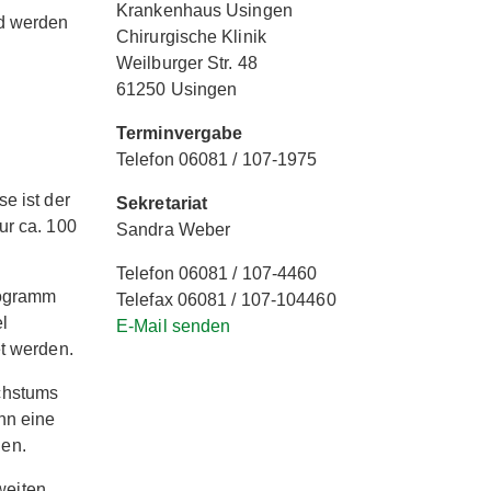
Krankenhaus Usingen
nd werden
Chirurgische Klinik
Weilburger Str. 48
61250 Usingen
Terminvergabe
Telefon 06081 / 107-1975
e ist der
Sekretariat
ur ca. 100
Sandra Weber
Telefon 06081 / 107-4460
rogramm
Telefax 06081 / 107-104460
l
E-Mail senden
et werden.
chstums
nn eine
den.
weiten