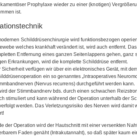
kamentöser Prophylaxe wieder zu einer (knotigen) Vergrößer
mmen ist.
ationstechnik
modernen Schilddrüsenchirurgie wird funktionsbezogen operier
ewebe welches krankhaft verändert ist, wird auch entfernt. Das
pletten Entfernung eines ganzen Seitenlappens gehen, ganz s
gen Erkrankungen, wird die komplette Schilddrüse entfernt.
r Sicherheit verfügen wir über ein elektronisches Gerät, mit d
ilddrüsenoperation ein so genanntes „Intraoperatives Neuromo
immbandnerven (Nervus recurrens) durchgeführt werden kann.
wird der Stimmbandnerv bds. durch einen schwachen Reizstro
sch stimuliert und kann während der Operation unterhalb der S
erfolgt werden. Das Verletzungsrisiko des Nerven wird damit w
t!
 der Operation wird der Hautschnitt mit einer versenkten Naht
erbarem Faden genäht (Intrakutannaht), so daß später kaum ei