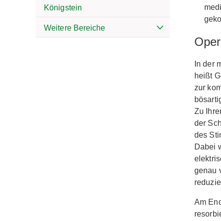
medi
Königstein
geko
Weitere Bereiche
Oper
In der 
heißt G
zur kom
bösarti
Zu Ihre
der Sch
des St
Dabei 
elektri
genau v
reduzier
Am Ende
resorbi