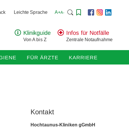
Suchen
A+
ack
Leichte Sprache
A-
nach:
Klinikguide
Infos für Notfälle
Von A bis Z
Zentrale Notaufnahme
GIENE
FÜR ÄRZTE
KARRIERE
Kontakt
Hochtaunus-Kliniken gGmbH