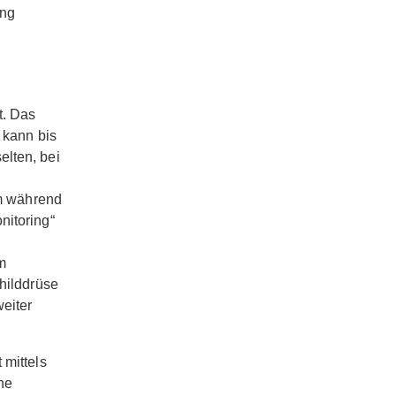
ung
t. Das
 kann bis
elten, bei
em während
nitoring“
m
childdrüse
eiter
 mittels
ne