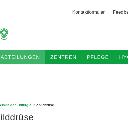
Logo
Kontaktformular
Feedb
der
Hochtaunus
Kliniken
mit
Link
zur
HABTEILUNGEN
ZENTREN
PFLEGE
HY
Startseite
unkte der Chirurgie
| Schilddrüse
ilddrüse