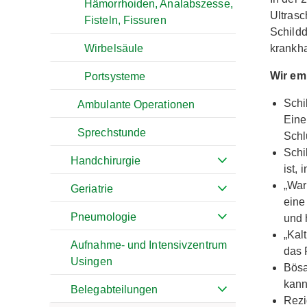
Hämorrhoiden, Analabszesse,
Ultrasc
Fisteln, Fissuren
Schildd
Wirbelsäule
krankha
Wir em
Portsysteme
Schi
Ambulante Operationen
Eine
Sprechstunde
Schl
Schi
Handchirurgie
ist,
„War
Geriatrie
eine
Pneumologie
und 
„Kal
Aufnahme- und Intensivzentrum
das 
Usingen
Bösa
kann
Belegabteilungen
Rezi