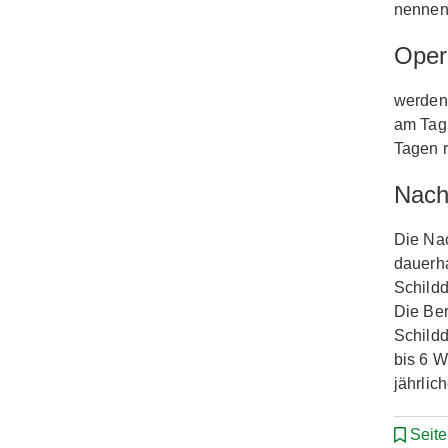
nennens
Oper
werden 
am Tag 
Tagen 
Nach
Die Nac
dauerha
Schild
Die Be
Schild
bis 6 W
jährlic
Seit