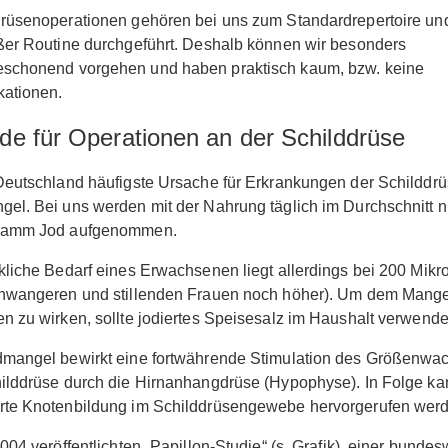
drüsenoperationen gehören bei uns zum Standardrepertoire u
ßer Routine durchgeführt. Deshalb können wir besonders
schonend vorgehen und haben praktisch kaum, bzw. keine
kationen.
de für Operationen an der Schilddrüse
Deutschland häufigste Ursache für Erkrankungen der Schilddrüs
el. Bei uns werden mit der Nahrung täglich im Durchschnitt n
ramm Jod aufgenommen.
kliche Bedarf eines Erwachsenen liegt allerdings bei 200 Mik
chwangeren und stillenden Frauen noch höher). Um dem Mange
n zu wirken, sollte jodiertes Speisesalz im Haushalt verwend
dmangel bewirkt eine fortwährende Stimulation des Größenwa
ilddrüse durch die Hirnanhangdrüse (Hypophyse). In Folge ka
rte Knotenbildung im Schilddrüsengewebe hervorgerufen wer
2004 veröffentlichten „Papillon-Studie“ (s. Grafik), einer bundes