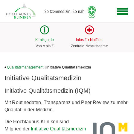
Logo
der
Hochtaunus
Kliniken
mit
Klinikguide
Infos für Notfälle
Link
Von A bis Z
Zentrale Notaufnahme
zur
Startseite
Qualitätsmanagement
| Initiative Qualitätsmedizin
Initiative Qualitätsmedizin
Initiative Qualitätsmedizin (IQM)
Mit Routinedaten, Transparenz und Peer Review zu mehr
Qualität in der Medizin.
Die Hochtaunus-Kliniken sind
Mitglied der
Initiative Qualitätsmedizin